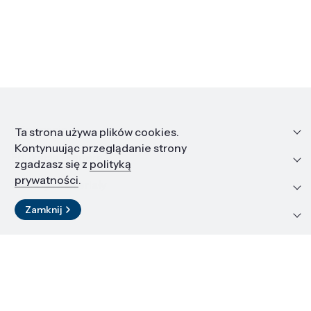
Informacje
Ta strona używa plików cookies.
Kontynuując przeglądanie strony
Edukacja i kariera
zgadzasz się z
polityką
prywatności
.
Zasoby i materiały
Zamknij
Kontakt
LinkedIn
© 2026 Instytut Wysokich Ciśnień PAN