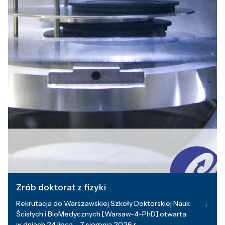
Zrób doktorat z fizyki
Rekrutacja do Warszawskiej Szkoły Doktorskiej Nauk
Ścisłych i BioMedycznych [Warsaw-4-PhD] otwarta
w dniach 24 lipca – 7 sierpnia 2026 r.