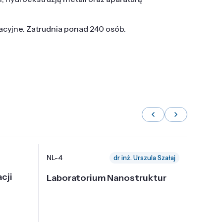
tacyjne. Zatrudnia ponad 240 osób.
NL-4
NL-6
dr inż. Urszula Szałaj
cji
Laboratorium Nanostruktur
Labor
Nadp
i Tec