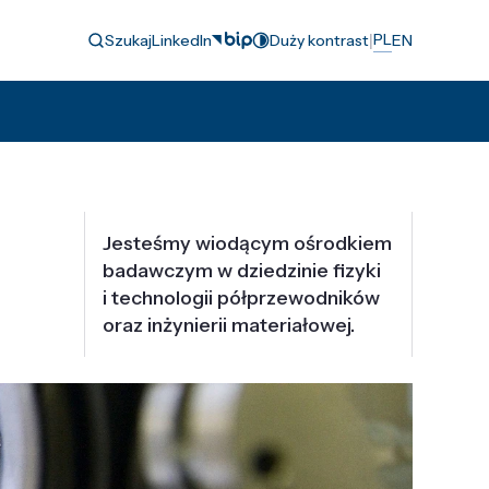
|
PL
Szukaj
LinkedIn
Duży kontrast
EN
Jesteśmy wiodącym ośrodkiem
badawczym w dziedzinie fizyki
i technologii półprzewodników
oraz inżynierii materiałowej.