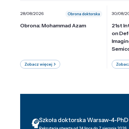
28/08/2026
30/08/2
Obrona doktorska
Obrona: Mohammad Azam
21st I
on Def
Imagin
Semico
Zobacz więcej
Zobacz
Szkoła doktorska Warsaw-4-PhD
Rekrutacja otwarta od 24 lipca do 7 sierpnia 2026