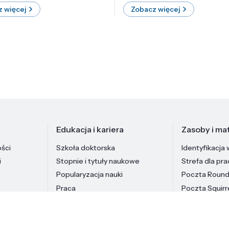
 więcej
Zobacz więcej
Edukacja i kariera
Zasoby i mat
ości
Szkoła doktorska
Identyfikacja 
i
Stopnie i tytuły naukowe
Strefa dla pr
Popularyzacja nauki
Poczta Roun
Praca
Poczta Squirr
Pracownicy In