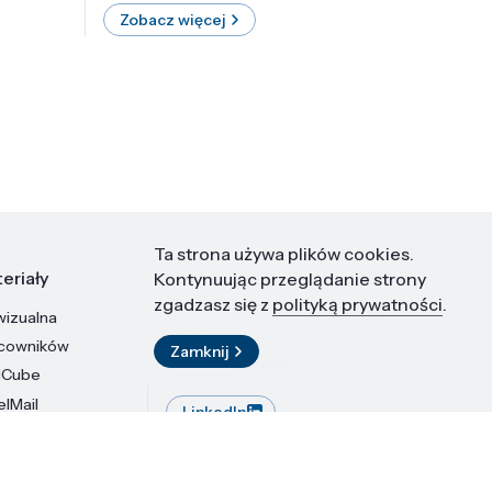
Zobacz więcej
Zobac
Ta strona używa plików cookies.
eriały
Kontakt
Kontynuując przeglądanie strony
zgadzasz się z
polityką prywatności
.
wizualna
Instytut Wysokich Ciśnień PAN
ul. Sokołowska 29/37
acowników
Zamknij
01-142 Warszawa
dCube
elMail
LinkedIn
stytutu