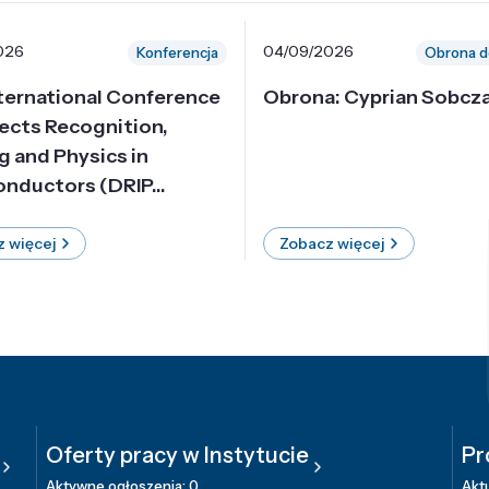
026
04/09/2026
Konferencja
Obrona d
nternational Conference
Obrona: Cyprian Sobcz
ects Recognition,
g and Physics in
nductors (DRIP...
 więcej
Zobacz więcej
Oferty pracy w Instytucie
Pr
Aktywne ogłoszenia: 0
Aktu