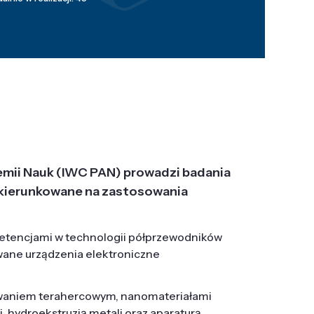
emii Nauk (IWC PAN) prowadzi badania
j, ukierunkowane na zastosowania
etencjami w technologii półprzewodników
wane urządzenia elektroniczne
owaniem terahercowym, nanomateriałami
hydroekstruzją metali oraz aparaturą