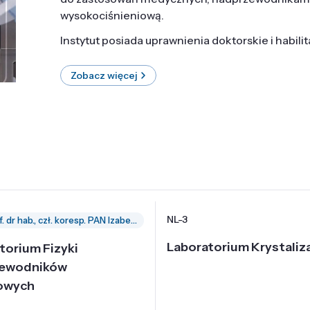
wysokociśnieniową.
Instytut posiada uprawnienia doktorskie i habili
Zobacz więcej
NL-3
prof. dr hab., czł. koresp. PAN Izabella Grzegory
Laboratorium Krystaliza
torium Fizyki
zewodników
owych