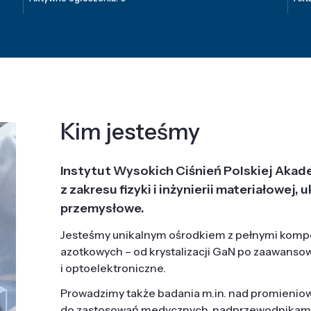
Kim jesteśmy
Instytut Wysokich Ciśnień Polskiej Akad
z zakresu fizyki i inżynierii materiałowe
przemysłowe.
Jesteśmy unikalnym ośrodkiem z pełnymi komp
azotkowych – od krystalizacji GaN po zaawanso
i optoelektroniczne.
Prowadzimy także badania m.in. nad promieni
do zastosowań medycznych, nadprzewodnikami, 