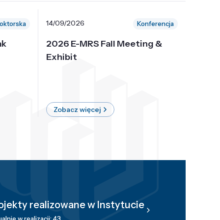
14/09/2026
30/10/
oktorska
Konferencja
ak
2026 E-MRS Fall Meeting &
5th P
Exhibit
Intern
on Sof
where 
Zobacz więcej
Zobac
ojekty realizowane w Instytucie
alnie w realizacji: 43