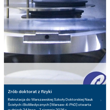
Zrób doktorat z fizyki
Rekrutacja do Warszawskiej Szkoły Doktorskiej Nauk
Ścisłych i BioMedycznych [Warsaw-4-PhD] otwarta
w dniach 24 lipca – 7 sierpnia 2026 r.