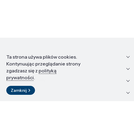
Informacje
Ta strona używa plików cookies.
Kontynuując przeglądanie strony
Edukacja i kariera
zgadzasz się z
polityką
prywatności
.
Zasoby i materiały
Zamknij
Kontakt
LinkedIn
© 2026 Instytut Wysokich Ciśnień PAN