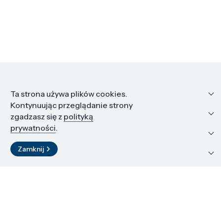
Informacje
Ta strona używa plików cookies.
Kontynuując przeglądanie strony
Edukacja i kariera
zgadzasz się z
polityką
prywatności
.
Zasoby i materiały
Zamknij
Kontakt
LinkedIn
© 2026 Instytut Wysokich Ciśnień PAN