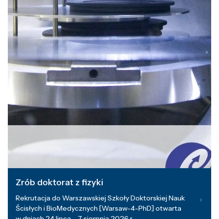
Zrób doktorat z fizyki
Rekrutacja do Warszawskiej Szkoły Doktorskiej Nauk
Ścisłych i BioMedycznych [Warsaw-4-PhD] otwarta
w dniach 24 lipca – 7 sierpnia 2026 r.