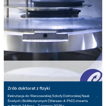
Zrób doktorat z fizyki
Rekrutacja do Warszawskiej Szkoły Doktorskiej Nauk
Ścisłych i BioMedycznych [Warsaw-4-PhD] otwarta
w dniach 24 lipca – 7 sierpnia 2026 r.