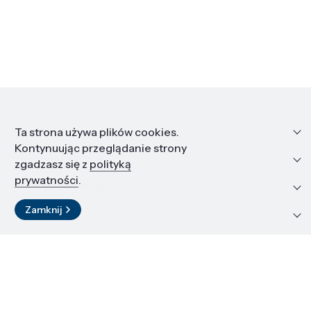
Informacje
Ta strona używa plików cookies.
Kontynuując przeglądanie strony
Edukacja i kariera
zgadzasz się z
polityką
prywatności
.
Zasoby i materiały
Zamknij
Kontakt
LinkedIn
© 2026 Instytut Wysokich Ciśnień PAN