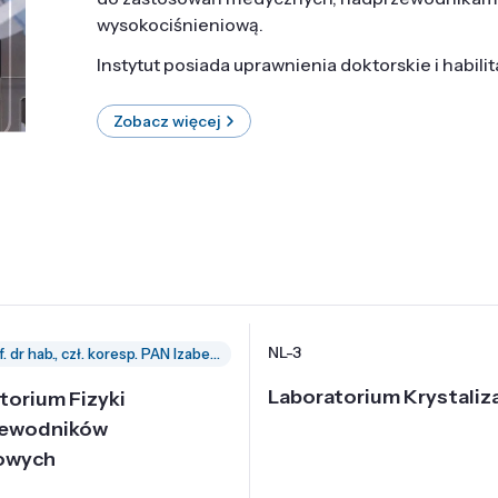
wysokociśnieniową.
Instytut posiada uprawnienia doktorskie i habili
Zobacz więcej
NL-3
prof. dr hab., czł. koresp. PAN Izabella Grzegory
Laboratorium Krystaliza
torium Fizyki
zewodników
owych