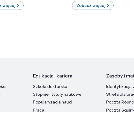
 więcej
Zobacz więcej
Edukacja i kariera
Zasoby i mat
ości
Szkoła doktorska
Identyfikacja 
i
Stopnie i tytuły naukowe
Strefa dla pr
Popularyzacja nauki
Poczta Roun
Praca
Poczta Squirr
Pracownicy In