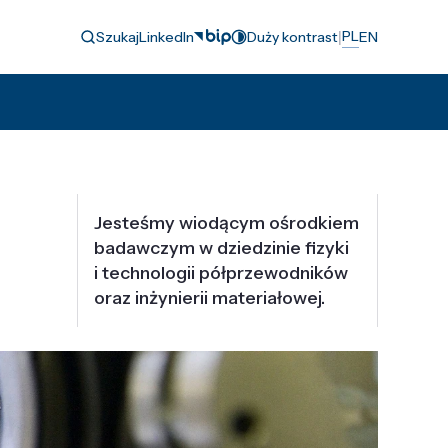
|
PL
Szukaj
LinkedIn
Duży kontrast
EN
Jesteśmy wiodącym ośrodkiem
badawczym w dziedzinie fizyki
i technologii półprzewodników
oraz inżynierii materiałowej.