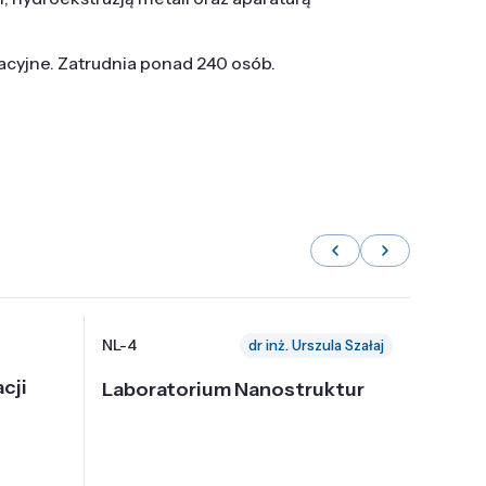
tacyjne. Zatrudnia ponad 240 osób.
NL-4
NL-6
dr inż. Urszula Szałaj
cji
Laboratorium Nanostruktur
Labor
Nadp
i Tec