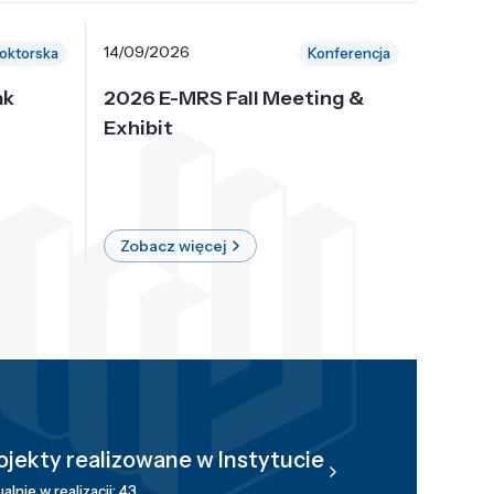
14/09/2026
30/10/
oktorska
Konferencja
ak
2026 E-MRS Fall Meeting &
5th P
Exhibit
Intern
on Sof
where 
Zobacz więcej
Zobac
ojekty realizowane w Instytucie
alnie w realizacji: 43