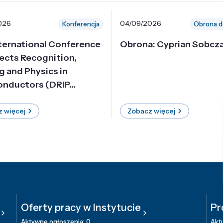
026
04/09/2026
Konferencja
Obrona d
nternational Conference
Obrona: Cyprian Sobcz
ects Recognition,
g and Physics in
nductors (DRIP...
 więcej
Zobacz więcej
Oferty pracy w Instytucie
Pr
Aktywne ogłoszenia: 0
Aktu