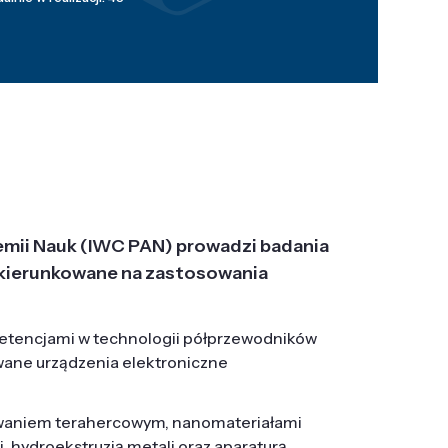
emii Nauk (IWC PAN) prowadzi badania
j, ukierunkowane na zastosowania
etencjami w technologii półprzewodników
wane urządzenia elektroniczne
owaniem terahercowym, nanomateriałami
hydroekstruzją metali oraz aparaturą