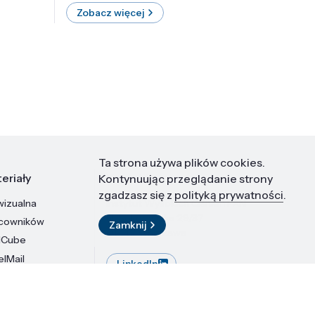
Zobacz więcej
Zobac
Ta strona używa plików cookies.
eriały
Kontakt
Kontynuując przeglądanie strony
zgadzasz się z
polityką prywatności
.
wizualna
Instytut Wysokich Ciśnień PAN
ul. Sokołowska 29/37
acowników
Zamknij
01-142 Warszawa
dCube
elMail
LinkedIn
stytutu