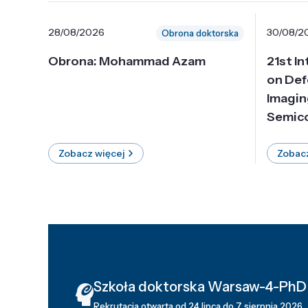
28/08/2026
30/08/2
Obrona doktorska
Obrona: Mohammad Azam
21st I
on Def
Imagin
Semico
Zobacz więcej
Zobacz
Szkoła doktorska Warsaw-4-PhD
Rekrutacja otwarta od 24 lipca do 7 sierpnia 2026