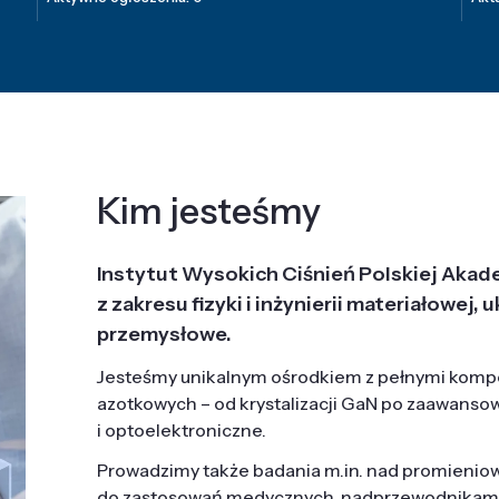
Kim jesteśmy
Instytut Wysokich Ciśnień Polskiej Akad
z zakresu fizyki i inżynierii materiałowe
przemysłowe.
Jesteśmy unikalnym ośrodkiem z pełnymi komp
azotkowych – od krystalizacji GaN po zaawanso
i optoelektroniczne.
Prowadzimy także badania m.in. nad promieni
do zastosowań medycznych, nadprzewodnikami, 