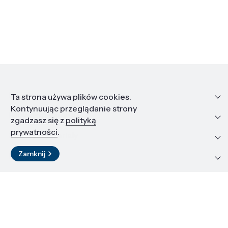
Informacje
Ta strona używa plików cookies.
Kontynuując przeglądanie strony
Edukacja i kariera
zgadzasz się z
polityką
prywatności
.
Zasoby i materiały
Zamknij
Kontakt
LinkedIn
© 2026 Instytut Wysokich Ciśnień PAN