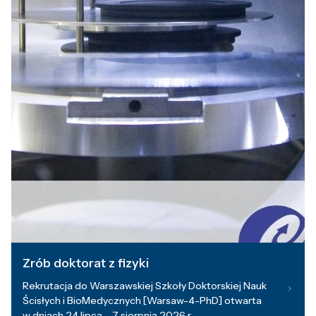
Zrób doktorat z fizyki
Rekrutacja do Warszawskiej Szkoły Doktorskiej Nauk
Ścisłych i BioMedycznych [Warsaw-4-PhD] otwarta
w dniach 24 lipca – 7 sierpnia 2026 r.