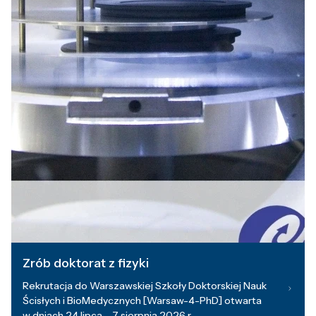
Zrób doktorat z fizyki
Rekrutacja do Warszawskiej Szkoły Doktorskiej Nauk
Ścisłych i BioMedycznych [Warsaw-4-PhD] otwarta
w dniach 24 lipca – 7 sierpnia 2026 r.