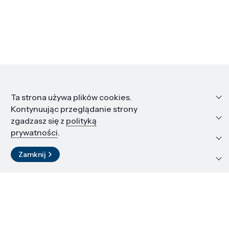
Informacje
Ta strona używa plików cookies.
Kontynuując przeglądanie strony
Edukacja i kariera
zgadzasz się z
polityką
prywatności
.
Zasoby i materiały
Zamknij
Kontakt
LinkedIn
© 2026 Instytut Wysokich Ciśnień PAN