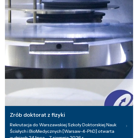
Zrób doktorat z fizyki
Rekrutacja do Warszawskiej Szkoły Doktorskiej Nauk
Ścisłych i BioMedycznych [Warsaw-4-PhD] otwarta
w dniach 24 lipca – 7 sierpnia 2026 r.