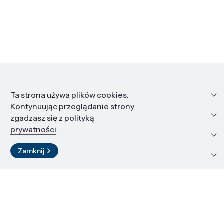
Informacje
Ta strona używa plików cookies.
Kontynuując przeglądanie strony
Edukacja i kariera
zgadzasz się z
polityką
prywatności
.
Zasoby i materiały
Zamknij
Kontakt
LinkedIn
© 2026 Instytut Wysokich Ciśnień PAN