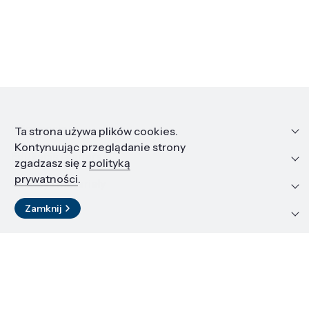
Informacje
Ta strona używa plików cookies.
Kontynuując przeglądanie strony
Edukacja i kariera
zgadzasz się z
polityką
prywatności
.
Zasoby i materiały
Zamknij
Kontakt
LinkedIn
© 2026 Instytut Wysokich Ciśnień PAN