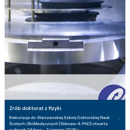
Zrób doktorat z fizyki
Rekrutacja do Warszawskiej Szkoły Doktorskiej Nauk
Ścisłych i BioMedycznych [Warsaw-4-PhD] otwarta
w dniach 24 lipca – 7 sierpnia 2026 r.