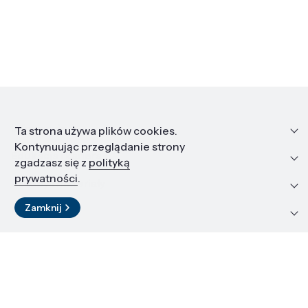
Informacje
Ta strona używa plików cookies.
Kontynuując przeglądanie strony
Edukacja i kariera
zgadzasz się z
polityką
prywatności
.
Zasoby i materiały
Zamknij
Kontakt
LinkedIn
© 2026 Instytut Wysokich Ciśnień PAN