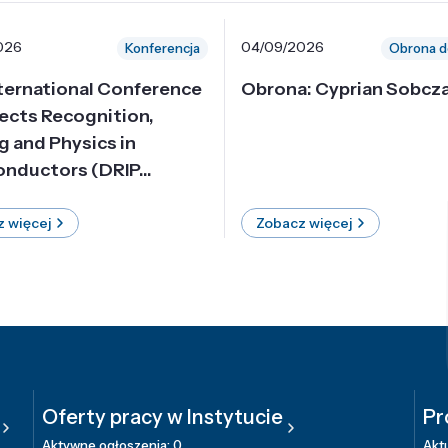
026
04/09/2026
Konferencja
Obrona d
nternational Conference
Obrona: Cyprian Sobcz
ects Recognition,
g and Physics in
nductors (DRIP...
 więcej
Zobacz więcej
Oferty pracy w Instytucie
Pr
Aktywne ogłoszenia: 0
Aktu