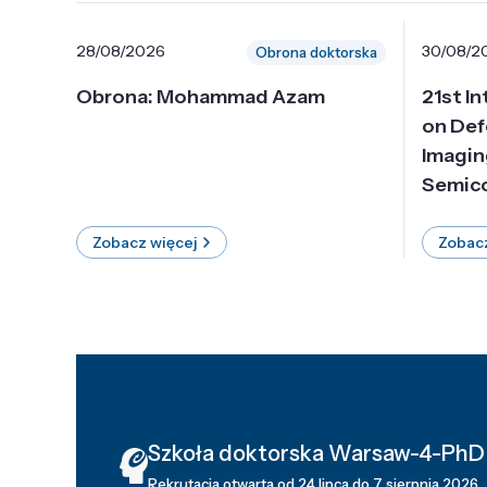
28/08/2026
30/08/2
Obrona doktorska
Obrona: Mohammad Azam
21st I
on Def
Imagin
Semico
Zobacz więcej
Zobacz
Szkoła doktorska Warsaw-4-PhD
Rekrutacja otwarta od 24 lipca do 7 sierpnia 2026