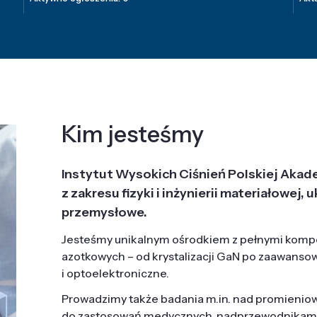
Kim jesteśmy
Instytut Wysokich Ciśnień Polskiej Akad
z zakresu fizyki i inżynierii materiałowe
przemysłowe.
Jesteśmy unikalnym ośrodkiem z pełnymi komp
azotkowych – od krystalizacji GaN po zaawanso
i optoelektroniczne.
Prowadzimy także badania m.in. nad promieni
do zastosowań medycznych, nadprzewodnikami, 