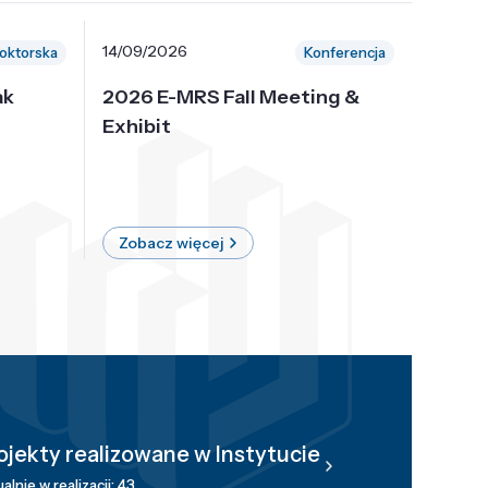
14/09/2026
30/10/
oktorska
Konferencja
ak
2026 E-MRS Fall Meeting &
5th P
Exhibit
Intern
on Sof
where 
Zobacz więcej
Zobac
ojekty realizowane w Instytucie
alnie w realizacji: 43