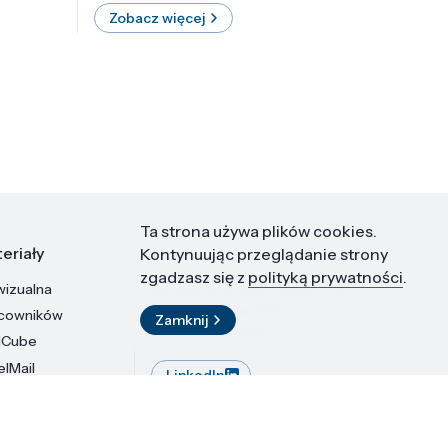
Zobacz więcej
Zobac
Ta strona używa plików cookies.
eriały
Kontakt
Kontynuując przeglądanie strony
zgadzasz się z
polityką prywatności
.
wizualna
Instytut Wysokich Ciśnień PAN
ul. Sokołowska 29/37
acowników
Zamknij
01-142 Warszawa
dCube
elMail
LinkedIn
stytutu