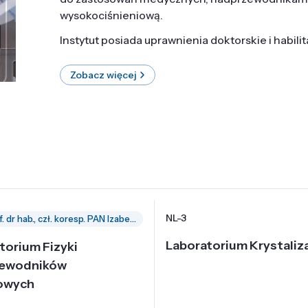
wysokociśnieniową.
Instytut posiada uprawnienia doktorskie i habili
Zobacz więcej
NL-3
prof. dr hab., czł. koresp. PAN Izabella Grzegory
Laboratorium Krystaliza
torium Fizyki
zewodników
owych