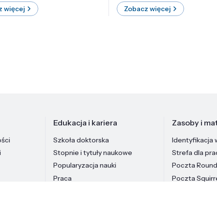
 więcej
Zobacz więcej
Edukacja i kariera
Zasoby i mat
ości
Szkoła doktorska
Identyfikacja 
i
Stopnie i tytuły naukowe
Strefa dla pr
Popularyzacja nauki
Poczta Roun
Praca
Poczta Squirr
Pracownicy In