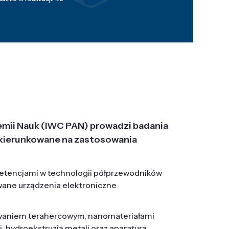
emii Nauk (IWC PAN) prowadzi badania
j, ukierunkowane na zastosowania
etencjami w technologii półprzewodników
wane urządzenia elektroniczne
owaniem terahercowym, nanomateriałami
hydroekstruzją metali oraz aparaturą