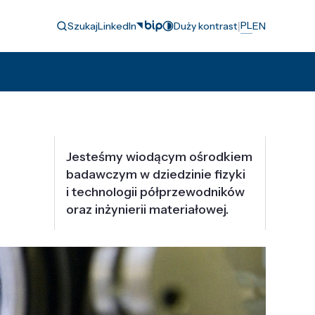
|
PL
Szukaj
LinkedIn
Duży kontrast
EN
Jesteśmy wiodącym ośrodkiem
badawczym w dziedzinie fizyki
i technologii półprzewodników
oraz inżynierii materiałowej.