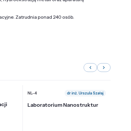
tacyjne. Zatrudnia ponad 240 osób.
NL-4
NL-6
dr inż. Urszula Szałaj
cji
Laboratorium Nanostruktur
Labor
Nadp
i Tec