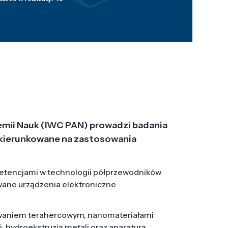
emii Nauk (IWC PAN) prowadzi badania
j, ukierunkowane na zastosowania
etencjami w technologii półprzewodników
wane urządzenia elektroniczne
owaniem terahercowym, nanomateriałami
hydroekstruzją metali oraz aparaturą