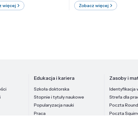
 więcej
Zobacz więcej
Edukacja i kariera
Zasoby i mat
ości
Szkoła doktorska
Identyfikacja 
i
Stopnie i tytuły naukowe
Strefa dla pr
Popularyzacja nauki
Poczta Roun
Praca
Poczta Squirr
Pracownicy In