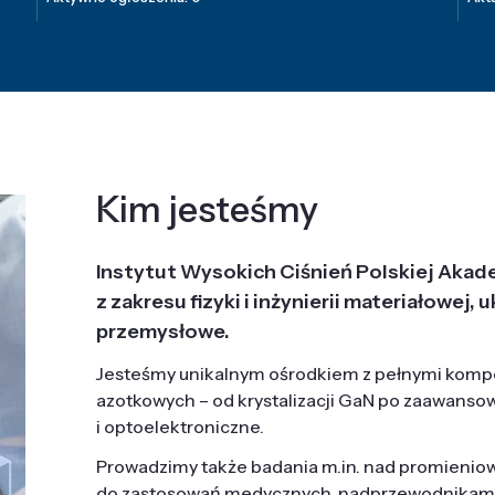
Kim jesteśmy
Instytut Wysokich Ciśnień Polskiej Akad
z zakresu fizyki i inżynierii materiałowe
przemysłowe.
Jesteśmy unikalnym ośrodkiem z pełnymi komp
azotkowych – od krystalizacji GaN po zaawanso
i optoelektroniczne.
Prowadzimy także badania m.in. nad promieni
do zastosowań medycznych, nadprzewodnikami, 