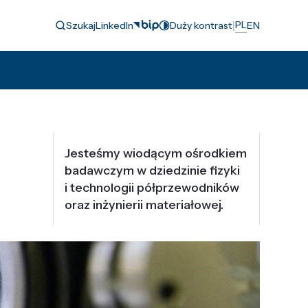
|
PL
Szukaj
LinkedIn
Duży kontrast
EN
Jesteśmy wiodącym ośrodkiem
badawczym w dziedzinie fizyki
i technologii półprzewodników
oraz inżynierii materiałowej.