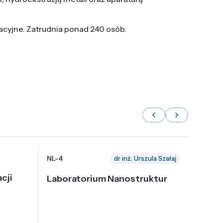
tacyjne. Zatrudnia ponad 240 osób.
NL-4
NL-6
dr inż. Urszula Szałaj
cji
Laboratorium Nanostruktur
Labor
Nadp
i Tec