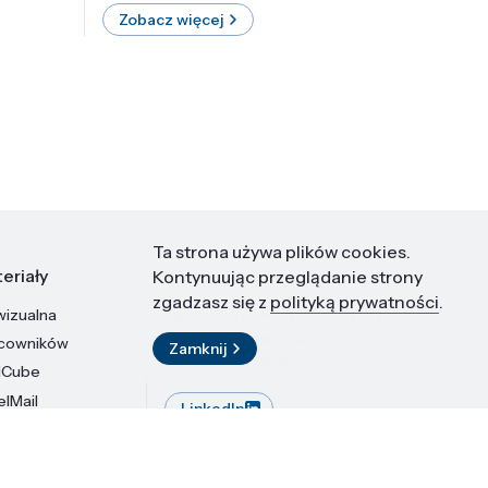
Zobacz więcej
Zobac
Ta strona używa plików cookies.
eriały
Kontakt
Kontynuując przeglądanie strony
zgadzasz się z
polityką prywatności
.
wizualna
Instytut Wysokich Ciśnień PAN
ul. Sokołowska 29/37
acowników
Zamknij
01-142 Warszawa
dCube
elMail
LinkedIn
stytutu