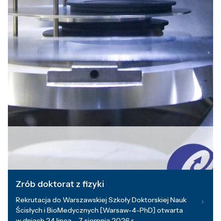
Zrób doktorat z fizyki
Rekrutacja do Warszawskiej Szkoły Doktorskiej Nauk
Ścisłych i BioMedycznych [Warsaw-4-PhD] otwarta
w dniach 24 lipca – 7 sierpnia 2026 r.