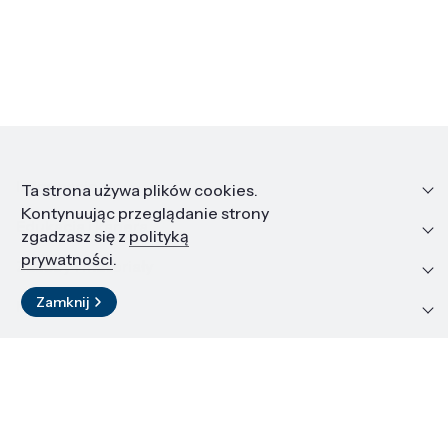
Informacje
Ta strona używa plików cookies.
Kontynuując przeglądanie strony
Edukacja i kariera
zgadzasz się z
polityką
prywatności
.
Zasoby i materiały
Zamknij
Kontakt
LinkedIn
© 2026 Instytut Wysokich Ciśnień PAN