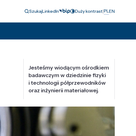
|
PL
Szukaj
LinkedIn
Duży kontrast
EN
Jesteśmy wiodącym ośrodkiem
badawczym w dziedzinie fizyki
i technologii półprzewodników
oraz inżynierii materiałowej.