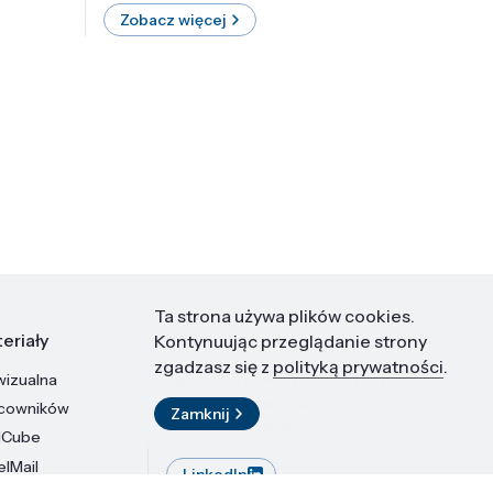
Zobacz więcej
Zobac
Ta strona używa plików cookies.
eriały
Kontakt
Kontynuując przeglądanie strony
zgadzasz się z
polityką prywatności
.
wizualna
Instytut Wysokich Ciśnień PAN
ul. Sokołowska 29/37
acowników
Zamknij
01-142 Warszawa
dCube
elMail
LinkedIn