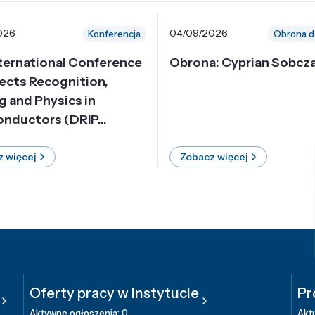
026
04/09/2026
Konferencja
Obrona d
nternational Conference
Obrona: Cyprian Sobcz
ects Recognition,
g and Physics in
nductors (DRIP...
 więcej
Zobacz więcej
Oferty pracy w Instytucie
Pr
Aktywne ogłoszenia: 0
Aktu