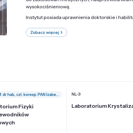
wysokociśnieniową.
Instytut posiada uprawnienia doktorskie i habili
Zobacz więcej
NL-3
prof. dr hab., czł. koresp. PAN Izabella Grzegory
Laboratorium Krystaliza
torium Fizyki
zewodników
owych