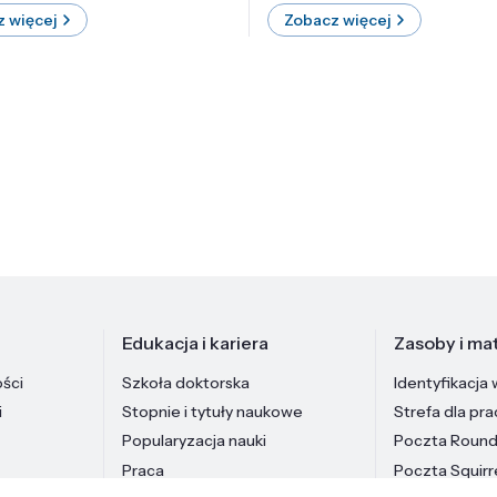
 więcej
Zobacz więcej
Edukacja i kariera
Zasoby i mat
ości
Szkoła doktorska
Identyfikacja 
i
Stopnie i tytuły naukowe
Strefa dla pr
Popularyzacja nauki
Poczta Roun
Praca
Poczta Squirr