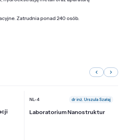
tacyjne. Zatrudnia ponad 240 osób.
NL-4
NL-6
dr inż. Urszula Szałaj
cji
Laboratorium Nanostruktur
Labor
Nadp
i Tec