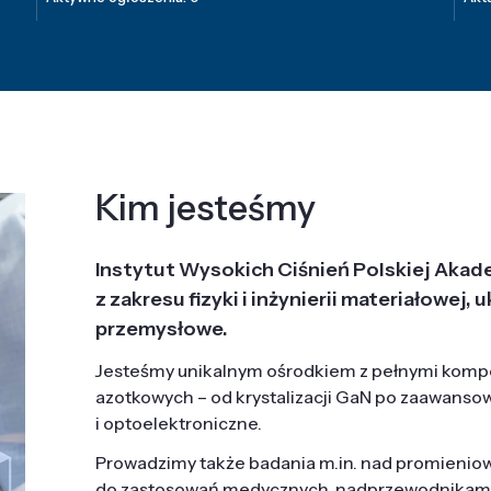
Kim jesteśmy
Instytut Wysokich Ciśnień Polskiej Akad
z zakresu fizyki i inżynierii materiałowe
przemysłowe.
Jesteśmy unikalnym ośrodkiem z pełnymi komp
azotkowych – od krystalizacji GaN po zaawanso
i optoelektroniczne.
Prowadzimy także badania m.in. nad promieni
do zastosowań medycznych, nadprzewodnikami, 