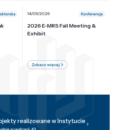
14/09/2026
30/10/
oktorska
Konferencja
ak
2026 E-MRS Fall Meeting &
5th P
Exhibit
Intern
on Sof
where 
Zobacz więcej
Zobac
ojekty realizowane w Instytucie
alnie w realizacji: 43