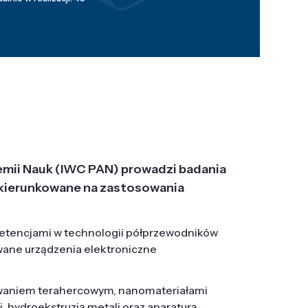
emii Nauk (IWC PAN) prowadzi badania
j, ukierunkowane na zastosowania
etencjami w technologii półprzewodników
wane urządzenia elektroniczne
owaniem terahercowym, nanomateriałami
hydroekstruzją metali oraz aparaturą