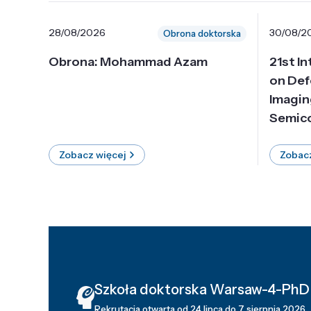
28/08/2026
30/08/2
Obrona doktorska
Obrona: Mohammad Azam
21st I
on Def
Imagin
Semico
Zobacz więcej
Zobacz
Szkoła doktorska Warsaw-4-PhD
Rekrutacja otwarta od 24 lipca do 7 sierpnia 2026