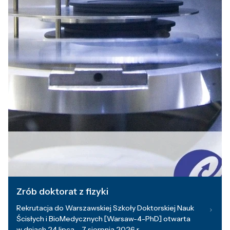
Zrób doktorat z fizyki
Rekrutacja do Warszawskiej Szkoły Doktorskiej Nauk
Ścisłych i BioMedycznych [Warsaw-4-PhD] otwarta
w dniach 24 lipca – 7 sierpnia 2026 r.