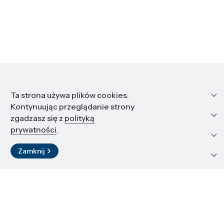
Informacje
Ta strona używa plików cookies.
Kontynuując przeglądanie strony
Edukacja i kariera
zgadzasz się z
polityką
prywatności
.
Zasoby i materiały
Zamknij
Kontakt
LinkedIn
© 2026 Instytut Wysokich Ciśnień PAN