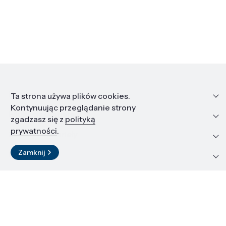
Informacje
Ta strona używa plików cookies.
Kontynuując przeglądanie strony
Edukacja i kariera
zgadzasz się z
polityką
prywatności
.
Zasoby i materiały
Zamknij
Kontakt
LinkedIn
© 2026 Instytut Wysokich Ciśnień PAN