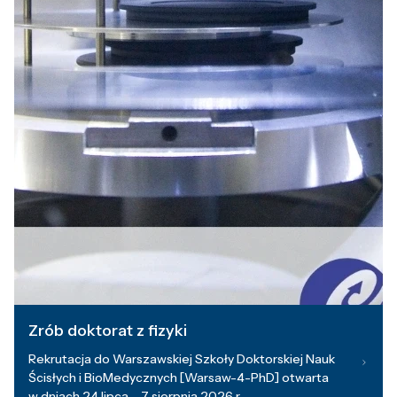
Zrób doktorat z fizyki
Rekrutacja do Warszawskiej Szkoły Doktorskiej Nauk
Ścisłych i BioMedycznych [Warsaw-4-PhD] otwarta
w dniach 24 lipca – 7 sierpnia 2026 r.