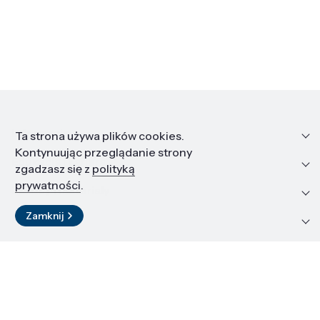
Informacje
Ta strona używa plików cookies.
Kontynuując przeglądanie strony
Edukacja i kariera
zgadzasz się z
polityką
prywatności
.
Zasoby i materiały
Zamknij
Kontakt
LinkedIn
© 2026 Instytut Wysokich Ciśnień PAN