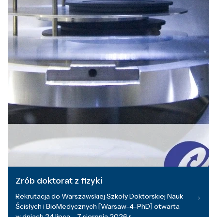
Zrób doktorat z fizyki
Rekrutacja do Warszawskiej Szkoły Doktorskiej Nauk
Ścisłych i BioMedycznych [Warsaw-4-PhD] otwarta
w dniach 24 lipca – 7 sierpnia 2026 r.