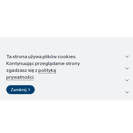
Informacje
Ta strona używa plików cookies.
Kontynuując przeglądanie strony
Edukacja i kariera
zgadzasz się z
polityką
prywatności
.
Zasoby i materiały
Zamknij
Kontakt
LinkedIn
© 2026 Instytut Wysokich Ciśnień PAN