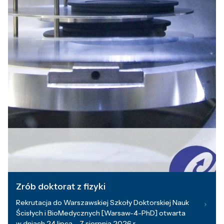
Zrób doktorat z fizyki
Rekrutacja do Warszawskiej Szkoły Doktorskiej Nauk
Ścisłych i BioMedycznych [Warsaw-4-PhD] otwarta
w dniach 24 lipca – 7 sierpnia 2026 r.