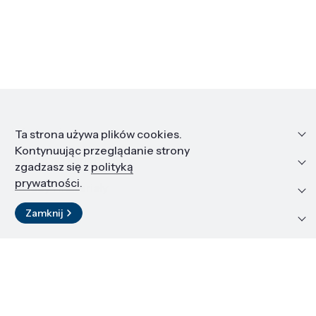
Informacje
Ta strona używa plików cookies.
Kontynuując przeglądanie strony
Edukacja i kariera
zgadzasz się z
polityką
prywatności
.
Zasoby i materiały
Zamknij
Kontakt
LinkedIn
© 2026 Instytut Wysokich Ciśnień PAN