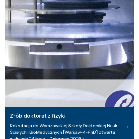
Zrób doktorat z fizyki
Rekrutacja do Warszawskiej Szkoły Doktorskiej Nauk
Ścisłych i BioMedycznych [Warsaw-4-PhD] otwarta
w dniach 24 lipca – 7 sierpnia 2026 r.