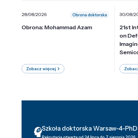
28/08/2026
30/08/2
Obrona doktorska
Obrona: Mohammad Azam
21st I
on Def
Imagin
Semico
Zobacz więcej
Zobacz
Szkoła doktorska Warsaw-4-PhD
Rekrutacja otwarta od 24 lipca do 7 sierpnia 2026