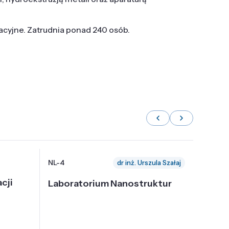
tacyjne. Zatrudnia ponad 240 osób.
NL-4
NL-6
dr inż. Urszula Szałaj
cji
Laboratorium Nanostruktur
Labor
Nadp
i Tec