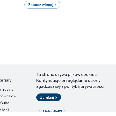
Zobacz więcej
Zobac
Ta strona używa plików cookies.
eriały
Kontakt
Kontynuując przeglądanie strony
zgadzasz się z
polityką prywatności
.
wizualna
Instytut Wysokich Ciśnień PAN
ul. Sokołowska 29/37
acowników
Zamknij
01-142 Warszawa
dCube
elMail
LinkedIn