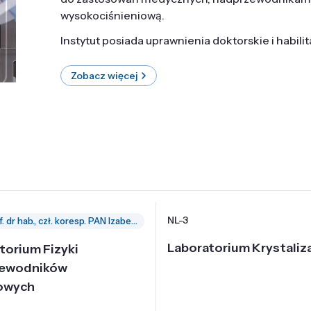
wysokociśnieniową.
Instytut posiada uprawnienia doktorskie i habili
Zobacz więcej
NL-3
prof. dr hab., czł. koresp. PAN Izabella Grzegory
Laboratorium Krystaliza
torium Fizyki
zewodników
owych