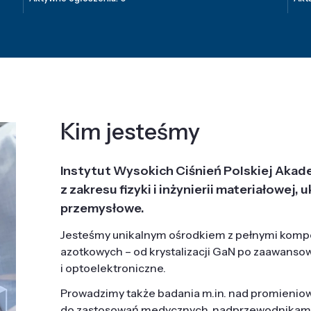
Kim jesteśmy
Instytut Wysokich Ciśnień Polskiej Akad
z zakresu fizyki i inżynierii materiałowe
przemysłowe.
Jesteśmy unikalnym ośrodkiem z pełnymi komp
azotkowych – od krystalizacji GaN po zaawanso
i optoelektroniczne.
Prowadzimy także badania m.in. nad promieni
do zastosowań medycznych, nadprzewodnikami, 