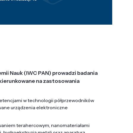
emii Nauk (IWC PAN) prowadzi badania
j, ukierunkowane na zastosowania
etencjami w technologii półprzewodników
wane urządzenia elektroniczne
owaniem terahercowym, nanomateriałami
hydroekstruzją metali oraz aparaturą