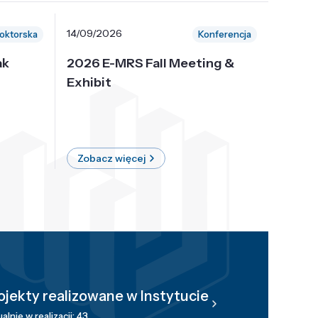
14/09/2026
30/10/
oktorska
Konferencja
ak
2026 E-MRS Fall Meeting &
5th P
Exhibit
Intern
on Sof
where 
Zobacz więcej
Zobac
ojekty realizowane w Instytucie
alnie w realizacji: 43