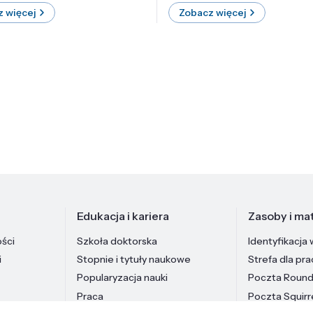
 więcej
Zobacz więcej
Edukacja i kariera
Zasoby i mat
ości
Szkoła doktorska
Identyfikacja 
i
Stopnie i tytuły naukowe
Strefa dla pr
Popularyzacja nauki
Poczta Roun
Praca
Poczta Squirr