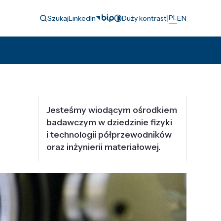
|
PL
Szukaj
LinkedIn
Duży kontrast
EN
Jesteśmy wiodącym ośrodkiem
badawczym w dziedzinie fizyki
i technologii półprzewodników
oraz inżynierii materiałowej.