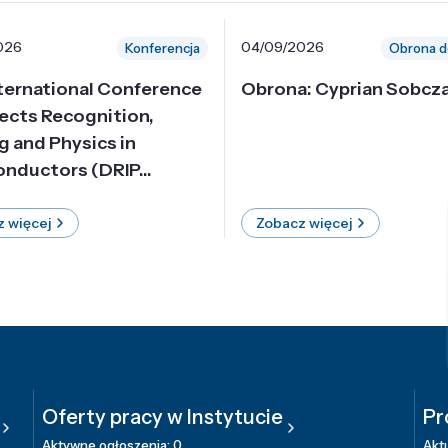
026
04/09/2026
Konferencja
Obrona d
nternational Conference
Obrona: Cyprian Sobcz
ects Recognition,
g and Physics in
nductors (DRIP...
 więcej
Zobacz więcej
Oferty pracy w Instytucie
Pr
Aktywne ogłoszenia: 0
Aktu