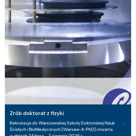
Zrób doktorat z fizyki
Rekrutacja do Warszawskiej Szkoły Doktorskiej Nauk
Ścisłych i BioMedycznych [Warsaw-4-PhD] otwarta
w dniach 24 lipca – 7 sierpnia 2026 r.