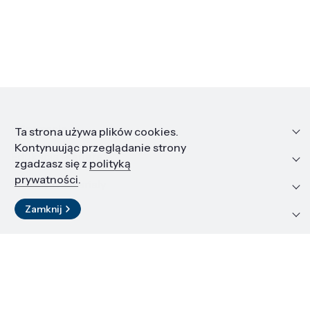
Informacje
Ta strona używa plików cookies.
Kontynuując przeglądanie strony
Edukacja i kariera
zgadzasz się z
polityką
prywatności
.
Zasoby i materiały
Zamknij
Kontakt
LinkedIn
© 2026 Instytut Wysokich Ciśnień PAN