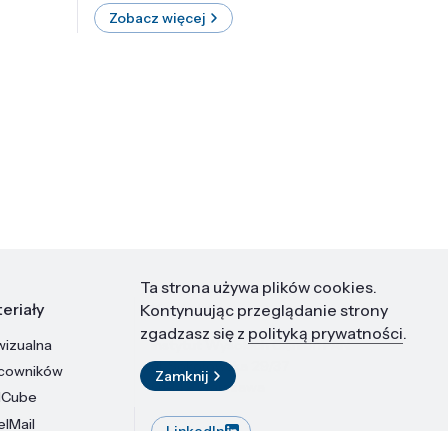
Zobacz więcej
Zobac
Ta strona używa plików cookies.
eriały
Kontakt
Kontynuując przeglądanie strony
zgadzasz się z
polityką prywatności
.
wizualna
Instytut Wysokich Ciśnień PAN
ul. Sokołowska 29/37
acowników
Zamknij
01-142 Warszawa
dCube
elMail
LinkedIn