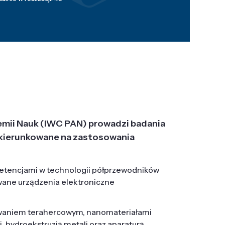
emii Nauk (IWC PAN) prowadzi badania
j, ukierunkowane na zastosowania
etencjami w technologii półprzewodników
wane urządzenia elektroniczne
owaniem terahercowym, nanomateriałami
hydroekstruzją metali oraz aparaturą