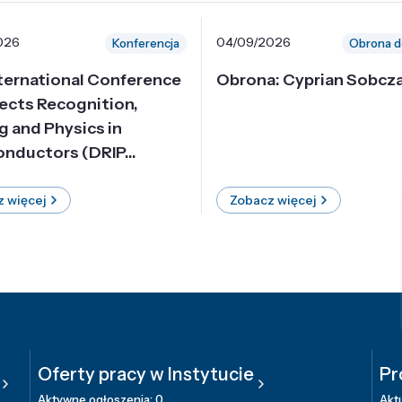
026
04/09/2026
Konferencja
Obrona d
nternational Conference
Obrona: Cyprian Sobcz
ects Recognition,
g and Physics in
nductors (DRIP...
 więcej
Zobacz więcej
Oferty pracy w Instytucie
Pr
Aktywne ogłoszenia: 0
Aktu