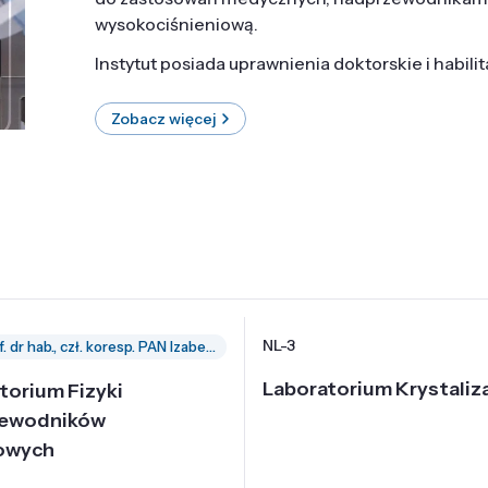
wysokociśnieniową.
Instytut posiada uprawnienia doktorskie i habili
Zobacz więcej
NL-3
prof. dr hab., czł. koresp. PAN Izabella Grzegory
Laboratorium Krystaliza
torium Fizyki
zewodników
owych