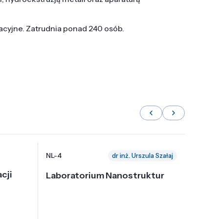
tacyjne. Zatrudnia ponad 240 osób.
NL-4
NL-6
dr inż. Urszula Szałaj
cji
Laboratorium Nanostruktur
Labor
Nadp
i Tec