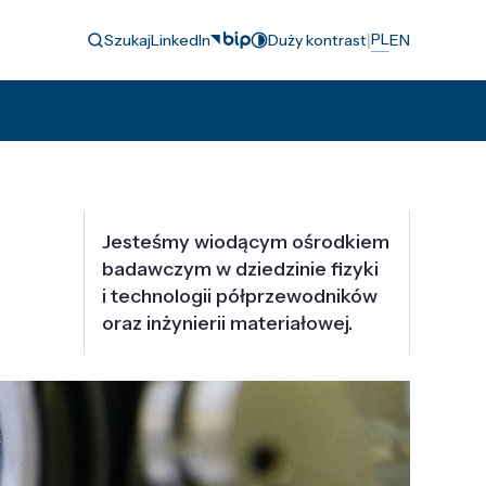
|
PL
Szukaj
LinkedIn
Duży kontrast
EN
Jesteśmy wiodącym ośrodkiem
badawczym w dziedzinie fizyki
i technologii półprzewodników
oraz inżynierii materiałowej.