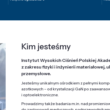
Kim jesteśmy
Instytut Wysokich Ciśnień Polskiej Akad
z zakresu fizyki i inżynierii materiałowe
przemysłowe.
Jesteśmy unikalnym ośrodkiem z pełnymi komp
azotkowych – od krystalizacji GaN po zaawanso
i optoelektroniczne.
Prowadzimy także badania m.in. nad promieni
do zastosowań medycznych, nadprzewodnikami, 