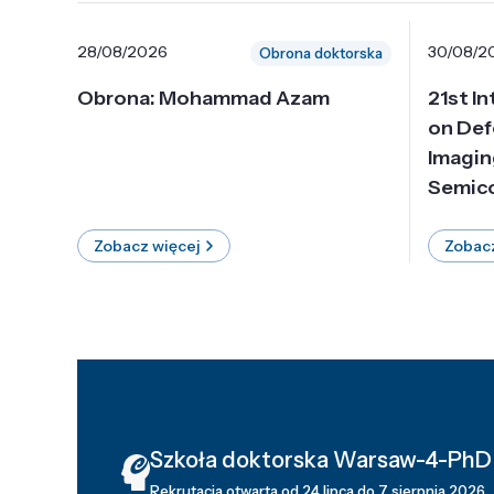
28/08/2026
30/08/2
Obrona doktorska
Obrona: Mohammad Azam
21st I
on Def
Imagin
Semico
Zobacz więcej
Zobacz
Szkoła doktorska Warsaw-4-PhD
Rekrutacja otwarta od 24 lipca do 7 sierpnia 2026