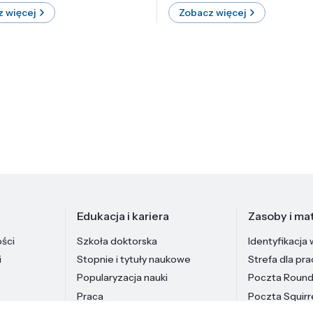
 więcej
Zobacz więcej
Edukacja i kariera
Zasoby i mat
ości
Szkoła doktorska
Identyfikacja 
i
Stopnie i tytuły naukowe
Strefa dla pr
Popularyzacja nauki
Poczta Roun
Praca
Poczta Squirr