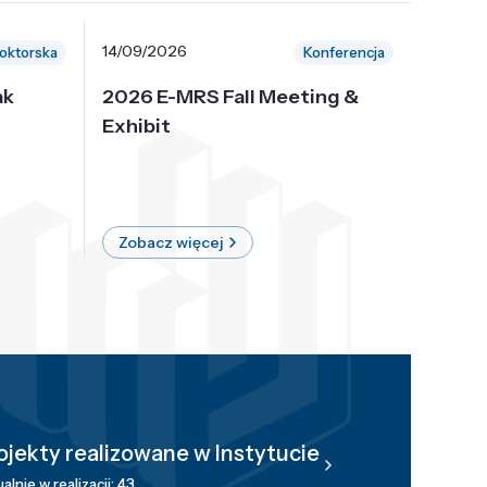
14/09/2026
30/10/
oktorska
Konferencja
ak
2026 E-MRS Fall Meeting &
5th P
Exhibit
Intern
on Sof
where 
Zobacz więcej
Zobac
ojekty realizowane w Instytucie
alnie w realizacji: 43