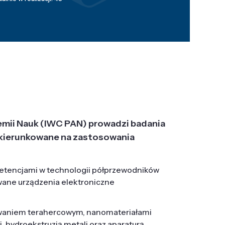
emii Nauk (IWC PAN) prowadzi badania
j, ukierunkowane na zastosowania
etencjami w technologii półprzewodników
wane urządzenia elektroniczne
owaniem terahercowym, nanomateriałami
hydroekstruzją metali oraz aparaturą