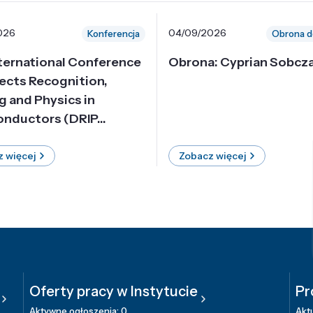
026
04/09/2026
Konferencja
Obrona d
nternational Conference
Obrona: Cyprian Sobcz
ects Recognition,
g and Physics in
nductors (DRIP...
 więcej
Zobacz więcej
Oferty pracy w Instytucie
Pr
Aktywne ogłoszenia: 0
Aktu