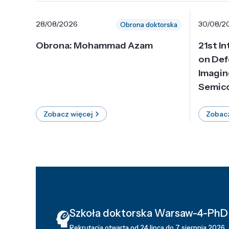
28/08/2026
30/08/2
Obrona doktorska
Obrona: Mohammad Azam
21st I
on Def
Imagin
Semico
Zobacz więcej
Zobacz
Szkoła doktorska Warsaw-4-PhD
Rekrutacja otwarta od 24 lipca do 7 sierpnia 2026