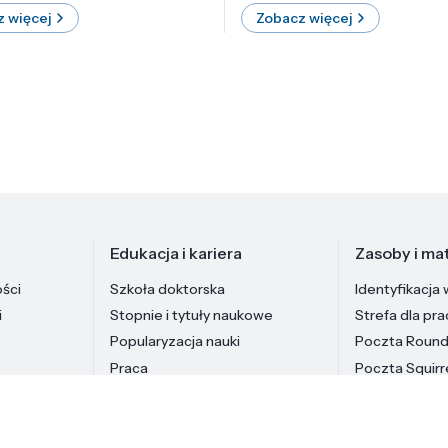
 więcej
Zobacz więcej
Edukacja i kariera
Zasoby i mat
ości
Szkoła doktorska
Identyfikacja 
i
Stopnie i tytuły naukowe
Strefa dla pr
Popularyzacja nauki
Poczta Roun
Praca
Poczta Squirr
Pracownicy In