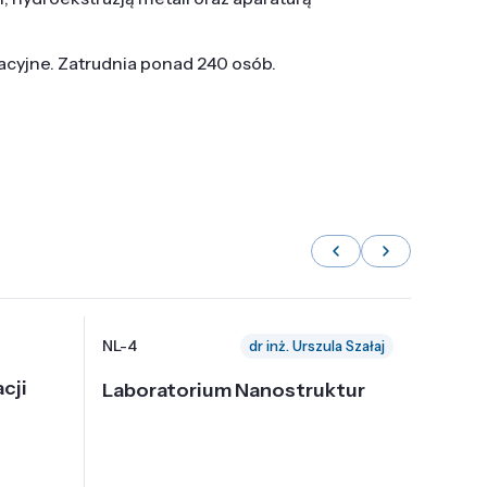
tacyjne. Zatrudnia ponad 240 osób.
NL-4
NL-6
dr inż. Urszula Szałaj
cji
Laboratorium Nanostruktur
Labor
Nadp
i Tec