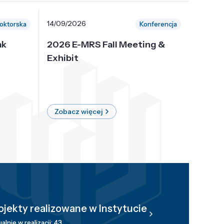
14/09/2026
30/10/
oktorska
Konferencja
ak
2026 E-MRS Fall Meeting &
5th P
Exhibit
Intern
on Sof
where 
Zobacz więcej
Zobac
ojekty realizowane w Instytucie
alnie w realizacji: 43