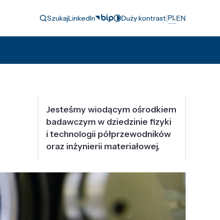
|
PL
Szukaj
LinkedIn
Duży kontrast
EN
Jesteśmy wiodącym ośrodkiem
badawczym w dziedzinie fizyki
i technologii półprzewodników
oraz inżynierii materiałowej.