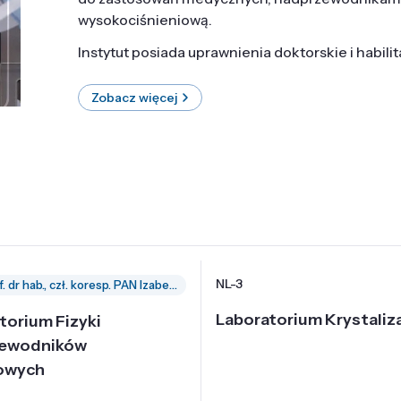
wysokociśnieniową.
Instytut posiada uprawnienia doktorskie i habili
Zobacz więcej
NL-3
prof. dr hab., czł. koresp. PAN Izabella Grzegory
Laboratorium Krystaliza
torium Fizyki
zewodników
owych