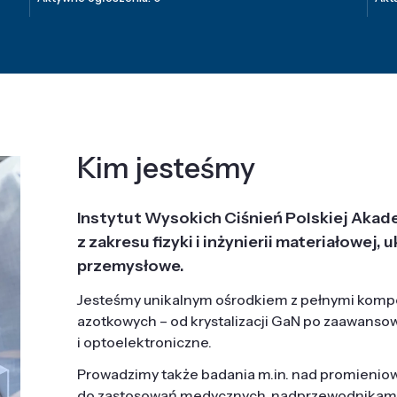
Kim jesteśmy
Instytut Wysokich Ciśnień Polskiej Akad
z zakresu fizyki i inżynierii materiałowe
przemysłowe.
Jesteśmy unikalnym ośrodkiem z pełnymi komp
azotkowych – od krystalizacji GaN po zaawanso
i optoelektroniczne.
Prowadzimy także badania m.in. nad promieni
do zastosowań medycznych, nadprzewodnikami, 