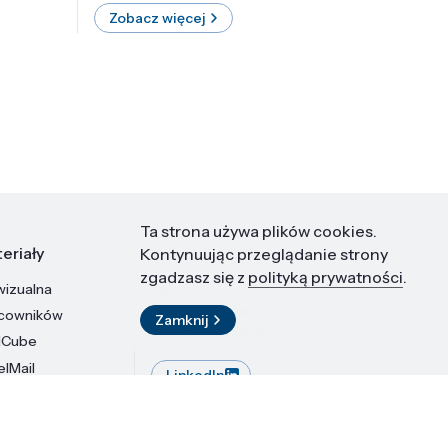
Zobacz więcej
Zobac
Ta strona używa plików cookies.
eriały
Kontakt
Kontynuując przeglądanie strony
zgadzasz się z
polityką prywatności
.
wizualna
Instytut Wysokich Ciśnień PAN
ul. Sokołowska 29/37
acowników
Zamknij
01-142 Warszawa
dCube
elMail
LinkedIn
stytutu