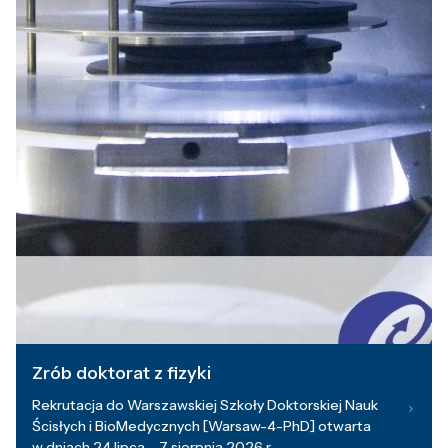
Zrób doktorat z fizyki
Rekrutacja do Warszawskiej Szkoły Doktorskiej Nauk
Ścisłych i BioMedycznych [Warsaw-4-PhD] otwarta
w dniach 24 lipca – 7 sierpnia 2026 r.