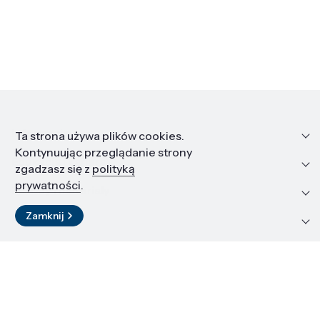
Informacje
Ta strona używa plików cookies.
Kontynuując przeglądanie strony
Edukacja i kariera
zgadzasz się z
polityką
prywatności
.
Zasoby i materiały
Zamknij
Kontakt
LinkedIn
© 2026 Instytut Wysokich Ciśnień PAN