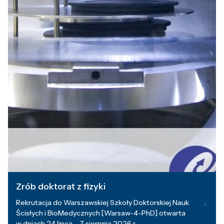
Zrób doktorat z fizyki
Rekrutacja do Warszawskiej Szkoły Doktorskiej Nauk
Ścisłych i BioMedycznych [Warsaw-4-PhD] otwarta
w dniach 24 lipca – 7 sierpnia 2026 r.