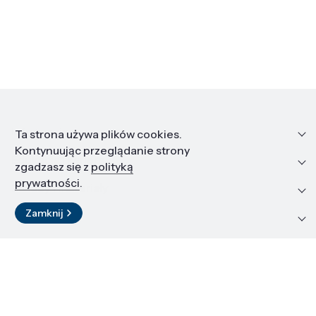
Informacje
Ta strona używa plików cookies.
Kontynuując przeglądanie strony
Edukacja i kariera
zgadzasz się z
polityką
prywatności
.
Zasoby i materiały
Zamknij
Kontakt
LinkedIn
© 2026 Instytut Wysokich Ciśnień PAN