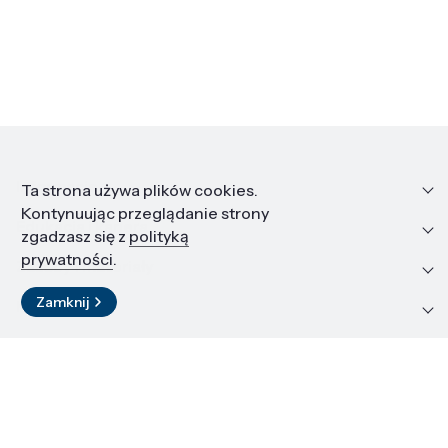
Informacje
Ta strona używa plików cookies.
Kontynuując przeglądanie strony
Edukacja i kariera
zgadzasz się z
polityką
prywatności
.
Zasoby i materiały
Zamknij
Kontakt
LinkedIn
© 2026 Instytut Wysokich Ciśnień PAN