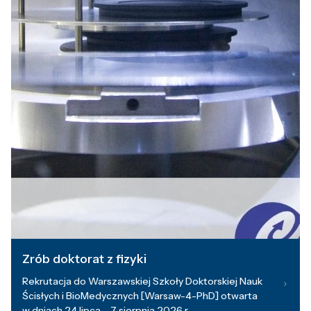
Zrób doktorat z fizyki
Rekrutacja do Warszawskiej Szkoły Doktorskiej Nauk
Ścisłych i BioMedycznych [Warsaw-4-PhD] otwarta
w dniach 24 lipca – 7 sierpnia 2026 r.