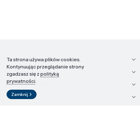
Informacje
Ta strona używa plików cookies.
Kontynuując przeglądanie strony
Edukacja i kariera
zgadzasz się z
polityką
prywatności
.
Zasoby i materiały
Zamknij
Kontakt
LinkedIn
© 2026 Instytut Wysokich Ciśnień PAN