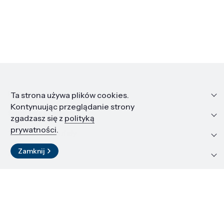
Informacje
Ta strona używa plików cookies.
Kontynuując przeglądanie strony
Edukacja i kariera
zgadzasz się z
polityką
prywatności
.
Zasoby i materiały
Zamknij
Kontakt
LinkedIn
© 2026 Instytut Wysokich Ciśnień PAN