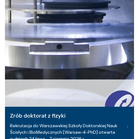
Zrób doktorat z fizyki
Rekrutacja do Warszawskiej Szkoły Doktorskiej Nauk
Ścisłych i BioMedycznych [Warsaw-4-PhD] otwarta
w dniach 24 lipca – 7 sierpnia 2026 r.