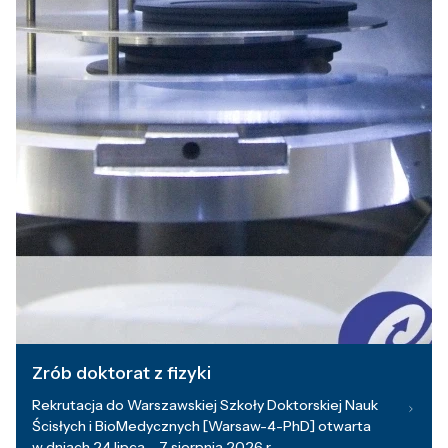
Zrób doktorat z fizyki
Rekrutacja do Warszawskiej Szkoły Doktorskiej Nauk
Ścisłych i BioMedycznych [Warsaw-4-PhD] otwarta
w dniach 24 lipca – 7 sierpnia 2026 r.