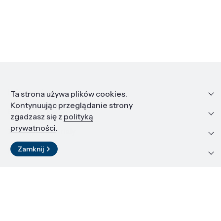
Informacje
Ta strona używa plików cookies.
Kontynuując przeglądanie strony
Edukacja i kariera
zgadzasz się z
polityką
prywatności
.
Zasoby i materiały
Zamknij
Kontakt
LinkedIn
© 2026 Instytut Wysokich Ciśnień PAN