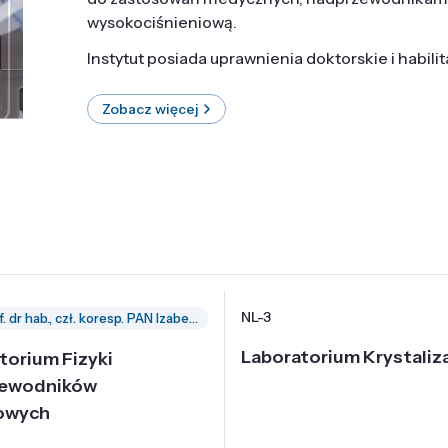
wysokociśnieniową.
Instytut posiada uprawnienia doktorskie i habili
Zobacz więcej
NL-3
prof. dr hab., czł. koresp. PAN Izabella Grzegory
Laboratorium Krystaliza
torium Fizyki
zewodników
owych