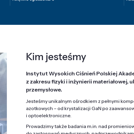
Kim jesteśmy
Instytut Wysokich Ciśnień Polskiej Akad
z zakresu fizyki i inżynierii materiałowe
przemysłowe.
Jesteśmy unikalnym ośrodkiem z pełnymi komp
azotkowych – od krystalizacji GaN po zaawanso
i optoelektroniczne.
Prowadzimy także badania m.in. nad promieni
do zastosowań medycznych, nadprzewodnikami, 