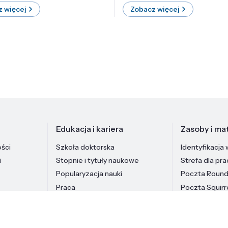
 więcej
Zobacz więcej
Edukacja i kariera
Zasoby i mat
ości
Szkoła doktorska
Identyfikacja 
i
Stopnie i tytuły naukowe
Strefa dla pr
Popularyzacja nauki
Poczta Roun
Praca
Poczta Squirr
Pracownicy In