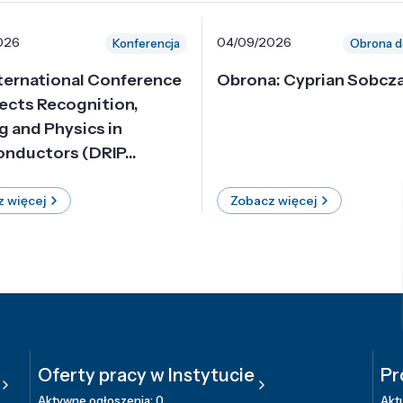
026
04/09/2026
Konferencja
Obrona d
nternational Conference
Obrona: Cyprian Sobcz
ects Recognition,
g and Physics in
nductors (DRIP...
 więcej
Zobacz więcej
Oferty pracy w Instytucie
Pr
Aktywne ogłoszenia: 0
Aktu