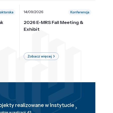
14/09/2026
30/10/
oktorska
Konferencja
ak
2026 E-MRS Fall Meeting &
5th P
Exhibit
Intern
on Sof
where 
Zobacz więcej
Zobac
ojekty realizowane w Instytucie
alnie w realizacji: 43