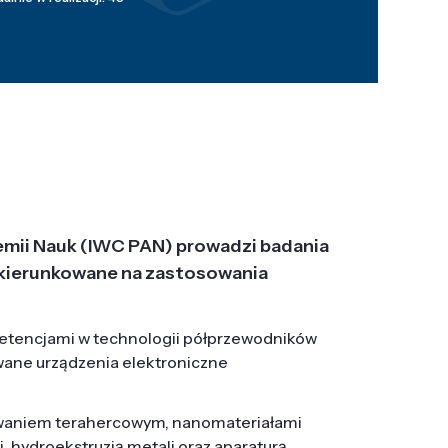
emii Nauk (IWC PAN) prowadzi badania
j, ukierunkowane na zastosowania
etencjami w technologii półprzewodników
wane urządzenia elektroniczne
owaniem terahercowym, nanomateriałami
hydroekstruzją metali oraz aparaturą