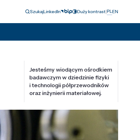
|
PL
Szukaj
LinkedIn
Duży kontrast
EN
Jesteśmy wiodącym ośrodkiem
badawczym w dziedzinie fizyki
i technologii półprzewodników
oraz inżynierii materiałowej.