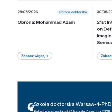
28/08/2026
30/08/2
Obrona doktorska
Obrona: Mohammad Azam
21st I
on Def
Imagin
Semico
Zobacz więcej
Zobacz
Szkoła doktorska Warsaw-4-PhD
Rekrutacja otwarta od 24 lipca do 7 sierpnia 2026