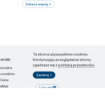
Zobacz więcej
Zobac
Ta strona używa plików cookies.
eriały
Kontakt
Kontynuując przeglądanie strony
zgadzasz się z
polityką prywatności
.
wizualna
Instytut Wysokich Ciśnień PAN
ul. Sokołowska 29/37
acowników
Zamknij
01-142 Warszawa
dCube
elMail
LinkedIn
stytutu