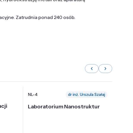
tacyjne. Zatrudnia ponad 240 osób.
NL-4
NL-6
dr inż. Urszula Szałaj
cji
Laboratorium Nanostruktur
Labor
Nadp
i Tec