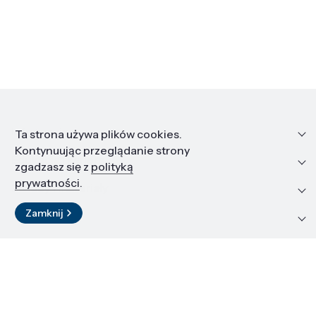
Informacje
Ta strona używa plików cookies.
Kontynuując przeglądanie strony
Edukacja i kariera
zgadzasz się z
polityką
prywatności
.
Zasoby i materiały
Zamknij
Kontakt
LinkedIn
© 2026 Instytut Wysokich Ciśnień PAN