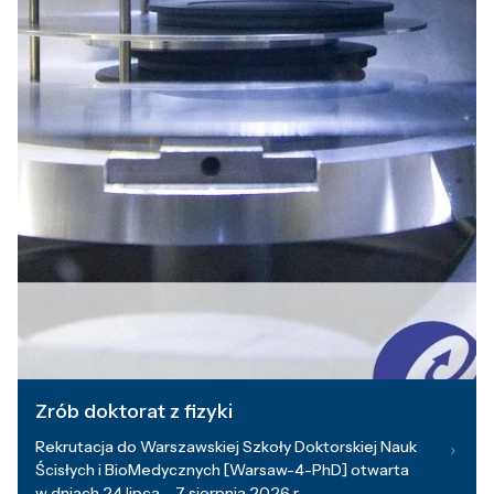
Zrób doktorat z fizyki
Rekrutacja do Warszawskiej Szkoły Doktorskiej Nauk
Ścisłych i BioMedycznych [Warsaw-4-PhD] otwarta
w dniach 24 lipca – 7 sierpnia 2026 r.