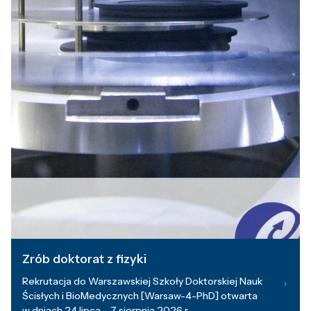
Zrób doktorat z fizyki
Rekrutacja do Warszawskiej Szkoły Doktorskiej Nauk
Ścisłych i BioMedycznych [Warsaw-4-PhD] otwarta
w dniach 24 lipca – 7 sierpnia 2026 r.