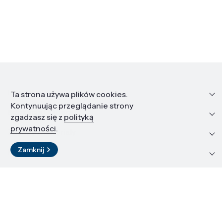
Informacje
Ta strona używa plików cookies.
Kontynuując przeglądanie strony
Edukacja i kariera
zgadzasz się z
polityką
prywatności
.
Zasoby i materiały
Zamknij
Kontakt
LinkedIn
© 2026 Instytut Wysokich Ciśnień PAN