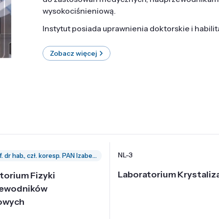
wysokociśnieniową.
Instytut posiada uprawnienia doktorskie i habili
Zobacz więcej
NL-3
prof. dr hab., czł. koresp. PAN Izabella Grzegory
Laboratorium Krystaliza
torium Fizyki
zewodników
owych