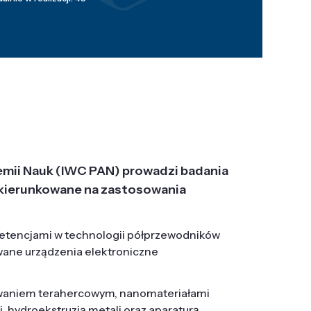
emii Nauk (IWC PAN) prowadzi badania
j, ukierunkowane na zastosowania
etencjami w technologii półprzewodników
wane urządzenia elektroniczne
owaniem terahercowym, nanomateriałami
hydroekstruzją metali oraz aparaturą