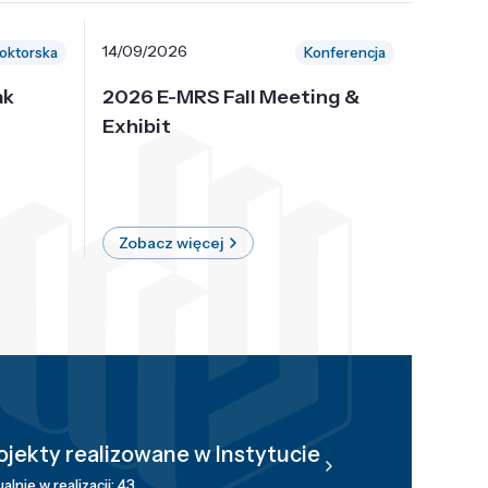
14/09/2026
30/10/
oktorska
Konferencja
ak
2026 E-MRS Fall Meeting &
5th P
Exhibit
Intern
on Sof
where 
Zobacz więcej
Zobac
ojekty realizowane w Instytucie
alnie w realizacji: 43