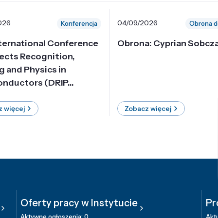
026
04/09/2026
Konferencja
Obrona d
nternational Conference
Obrona: Cyprian Sobcz
ects Recognition,
g and Physics in
nductors (DRIP...
 więcej
Zobacz więcej
Oferty pracy w Instytucie
Pr
Aktywne ogłoszenia: 0
Aktu