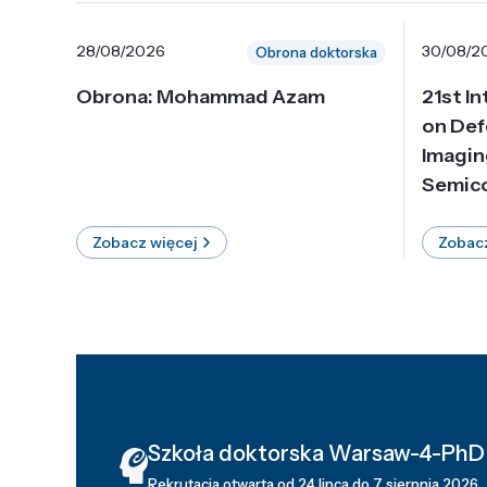
28/08/2026
30/08/2
Obrona doktorska
Obrona: Mohammad Azam
21st I
on Def
Imagin
Semico
Zobacz więcej
Zobacz
Szkoła doktorska Warsaw-4-PhD
Rekrutacja otwarta od 24 lipca do 7 sierpnia 2026