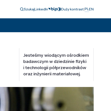
|
PL
Szukaj
LinkedIn
Duży kontrast
EN
Jesteśmy wiodącym ośrodkiem
badawczym w dziedzinie fizyki
i technologii półprzewodników
oraz inżynierii materiałowej.