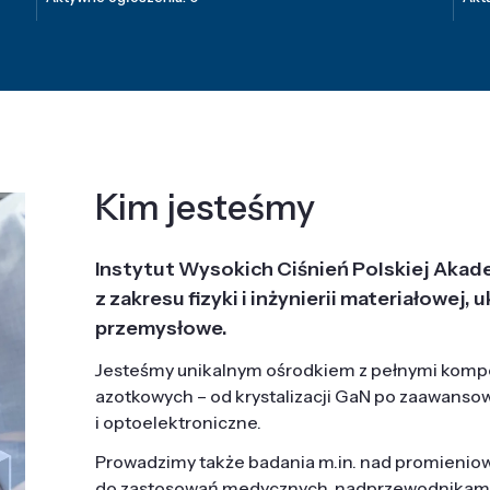
Kim jesteśmy
Instytut Wysokich Ciśnień Polskiej Akad
z zakresu fizyki i inżynierii materiałowe
przemysłowe.
Jesteśmy unikalnym ośrodkiem z pełnymi komp
azotkowych – od krystalizacji GaN po zaawanso
i optoelektroniczne.
Prowadzimy także badania m.in. nad promieni
do zastosowań medycznych, nadprzewodnikami, 