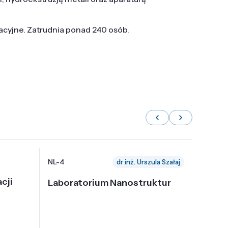
tacyjne. Zatrudnia ponad 240 osób.
NL-4
NL-6
dr inż. Urszula Szałaj
cji
Laboratorium Nanostruktur
Labor
Nadp
i Tec