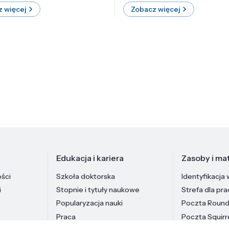
 więcej
Zobacz więcej
Edukacja i kariera
Zasoby i mat
ości
Szkoła doktorska
Identyfikacja 
i
Stopnie i tytuły naukowe
Strefa dla pr
Popularyzacja nauki
Poczta Roun
Praca
Poczta Squirr