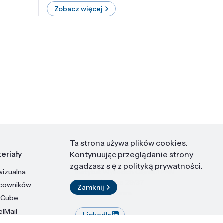
Zobacz więcej
Zobac
Ta strona używa plików cookies.
eriały
Kontakt
Kontynuując przeglądanie strony
zgadzasz się z
polityką prywatności
.
wizualna
Instytut Wysokich Ciśnień PAN
ul. Sokołowska 29/37
acowników
Zamknij
01-142 Warszawa
dCube
elMail
LinkedIn