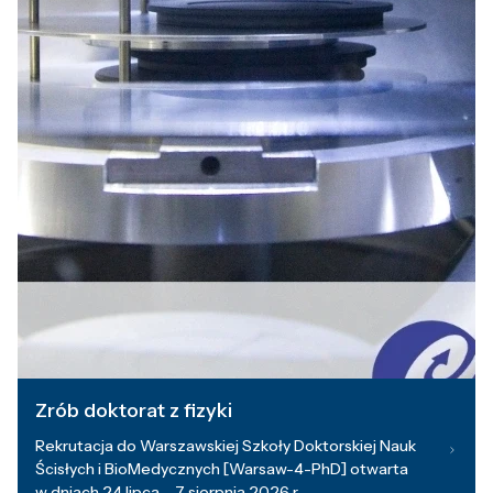
Zrób doktorat z fizyki
Rekrutacja do Warszawskiej Szkoły Doktorskiej Nauk
Ścisłych i BioMedycznych [Warsaw-4-PhD] otwarta
w dniach 24 lipca – 7 sierpnia 2026 r.