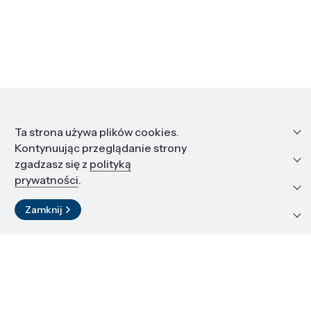
Informacje
Ta strona używa plików cookies.
Kontynuując przeglądanie strony
Edukacja i kariera
zgadzasz się z
polityką
prywatności
.
Zasoby i materiały
Zamknij
Kontakt
LinkedIn
© 2026 Instytut Wysokich Ciśnień PAN