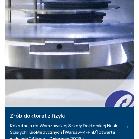
Zrób doktorat z fizyki
Rekrutacja do Warszawskiej Szkoły Doktorskiej Nauk
Ścisłych i BioMedycznych [Warsaw-4-PhD] otwarta
w dniach 24 lipca – 7 sierpnia 2026 r.