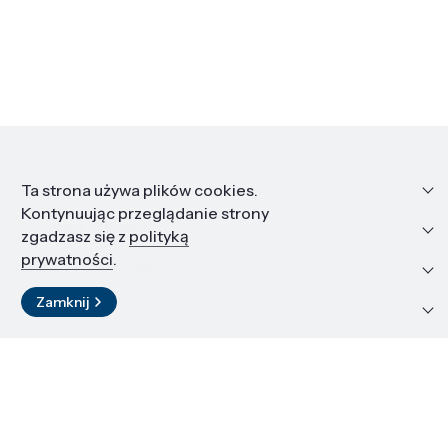
Informacje
Ta strona używa plików cookies.
Kontynuując przeglądanie strony
Edukacja i kariera
zgadzasz się z
polityką
prywatności
.
Zasoby i materiały
Zamknij
Kontakt
LinkedIn
© 2026 Instytut Wysokich Ciśnień PAN