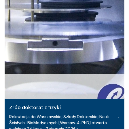
Zrób doktorat z fizyki
Rekrutacja do Warszawskiej Szkoły Doktorskiej Nauk
Ścisłych i BioMedycznych [Warsaw-4-PhD] otwarta
w dniach 24 lipca – 7 sierpnia 2026 r.