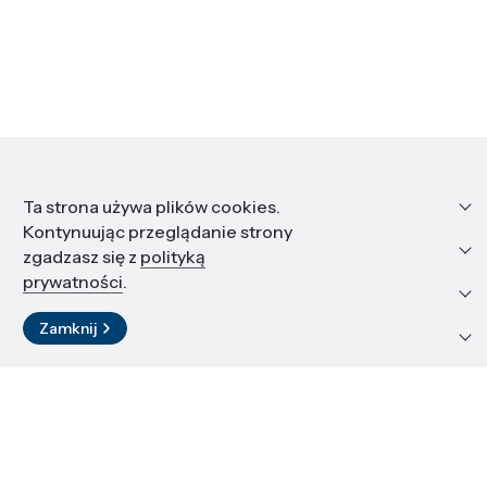
Informacje
Ta strona używa plików cookies.
Kontynuując przeglądanie strony
Edukacja i kariera
zgadzasz się z
polityką
prywatności
.
Zasoby i materiały
Zamknij
Kontakt
LinkedIn
© 2026 Instytut Wysokich Ciśnień PAN