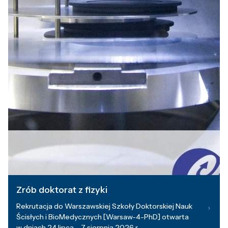
Zrób doktorat z fizyki
Rekrutacja do Warszawskiej Szkoły Doktorskiej Nauk
Ścisłych i BioMedycznych [Warsaw-4-PhD] otwarta
w dniach 24 lipca – 7 sierpnia 2026 r.