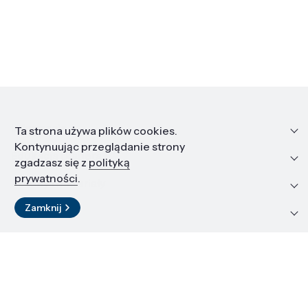
Informacje
Ta strona używa plików cookies.
Kontynuując przeglądanie strony
Edukacja i kariera
zgadzasz się z
polityką
prywatności
.
Zasoby i materiały
Zamknij
Kontakt
LinkedIn
© 2026 Instytut Wysokich Ciśnień PAN