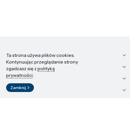
Informacje
Ta strona używa plików cookies.
Kontynuując przeglądanie strony
Edukacja i kariera
zgadzasz się z
polityką
prywatności
.
Zasoby i materiały
Zamknij
Kontakt
LinkedIn
© 2026 Instytut Wysokich Ciśnień PAN