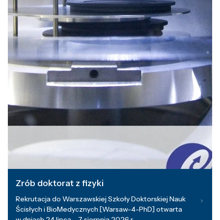
Zrób doktorat z fizyki
Rekrutacja do Warszawskiej Szkoły Doktorskiej Nauk
Ścisłych i BioMedycznych [Warsaw-4-PhD] otwarta
w dniach 24 lipca – 7 sierpnia 2026 r.