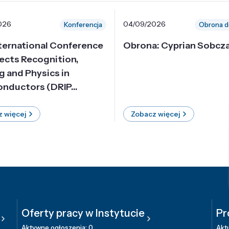
026
04/09/2026
Konferencja
Obrona d
nternational Conference
Obrona: Cyprian Sobcz
ects Recognition,
g and Physics in
nductors (DRIP...
 więcej
Zobacz więcej
Oferty pracy w Instytucie
Pr
Aktywne ogłoszenia: 0
Aktu