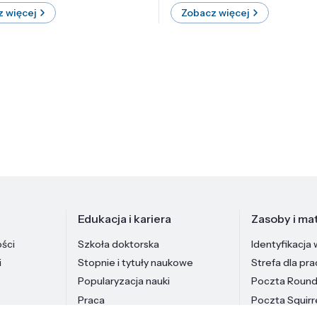
 więcej
Zobacz więcej
Edukacja i kariera
Zasoby i mat
ości
Szkoła doktorska
Identyfikacja 
i
Stopnie i tytuły naukowe
Strefa dla pr
Popularyzacja nauki
Poczta Roun
Praca
Poczta Squirr