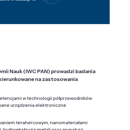
emii Nauk (IWC PAN) prowadzi badania
j, ukierunkowane na zastosowania
etencjami w technologii półprzewodników
wane urządzenia elektroniczne
owaniem terahercowym, nanomateriałami
hydroekstruzją metali oraz aparaturą