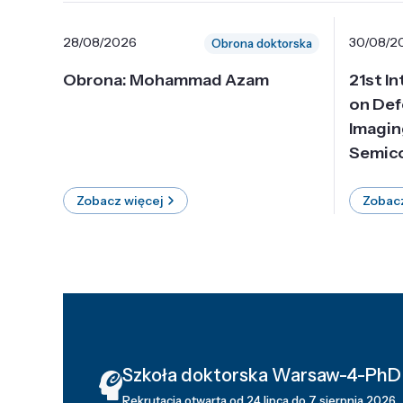
28/08/2026
30/08/2
Obrona doktorska
Obrona: Mohammad Azam
21st I
on Def
Imagin
Semico
Zobacz więcej
Zobacz
Szkoła doktorska Warsaw-4-PhD
Rekrutacja otwarta od 24 lipca do 7 sierpnia 2026