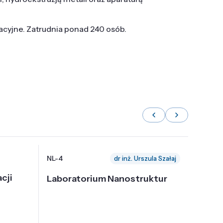
tacyjne. Zatrudnia ponad 240 osób.
NL-4
NL-6
dr inż. Urszula Szałaj
cji
Laboratorium Nanostruktur
Labor
Nadp
i Tec