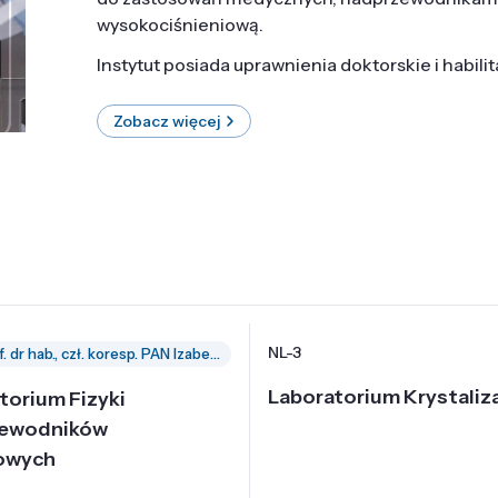
wysokociśnieniową.
Instytut posiada uprawnienia doktorskie i habili
Zobacz więcej
NL-3
prof. dr hab., czł. koresp. PAN Izabella Grzegory
Laboratorium Krystaliza
torium Fizyki
zewodników
owych