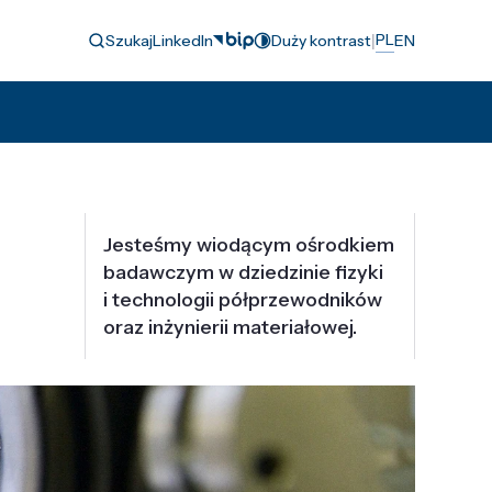
|
PL
Szukaj
LinkedIn
Duży kontrast
EN
Jesteśmy wiodącym ośrodkiem
badawczym w dziedzinie fizyki
i technologii półprzewodników
oraz inżynierii materiałowej.