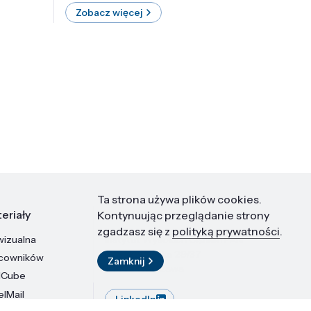
Zobacz więcej
Zobac
Ta strona używa plików cookies.
eriały
Kontakt
Kontynuując przeglądanie strony
zgadzasz się z
polityką prywatności
.
wizualna
Instytut Wysokich Ciśnień PAN
ul. Sokołowska 29/37
acowników
Zamknij
01-142 Warszawa
dCube
elMail
LinkedIn