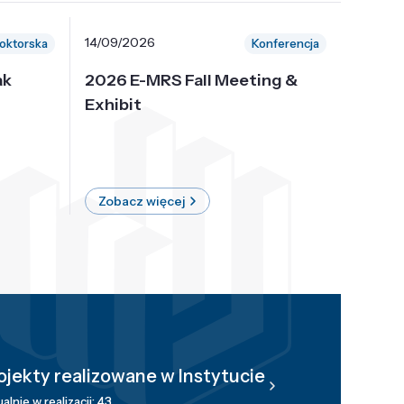
14/09/2026
30/10/
oktorska
Konferencja
ak
2026 E-MRS Fall Meeting &
5th P
Exhibit
Intern
on Sof
where 
Zobacz więcej
Zobac
ojekty realizowane w Instytucie
alnie w realizacji: 43