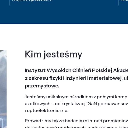
Kim jesteśmy
Instytut Wysokich Ciśnień Polskiej Akad
z zakresu fizyki i inżynierii materiałowe
przemysłowe.
Jesteśmy unikalnym ośrodkiem z pełnymi komp
azotkowych – od krystalizacji GaN po zaawanso
i optoelektroniczne.
Prowadzimy także badania m.in. nad promieni
do zastosowań medycznych, nadprzewodnikami, 