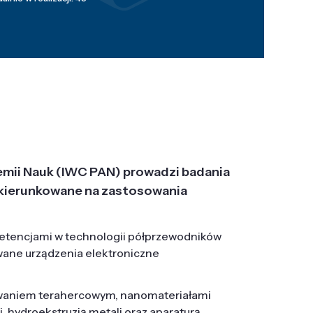
emii Nauk (IWC PAN) prowadzi badania
j, ukierunkowane na zastosowania
etencjami w technologii półprzewodników
wane urządzenia elektroniczne
owaniem terahercowym, nanomateriałami
hydroekstruzją metali oraz aparaturą