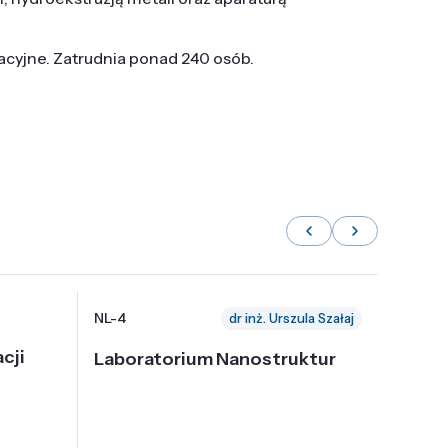
tacyjne. Zatrudnia ponad 240 osób.
NL-4
NL-6
dr inż. Urszula Szałaj
cji
Laboratorium Nanostruktur
Labor
Nadp
i Tec