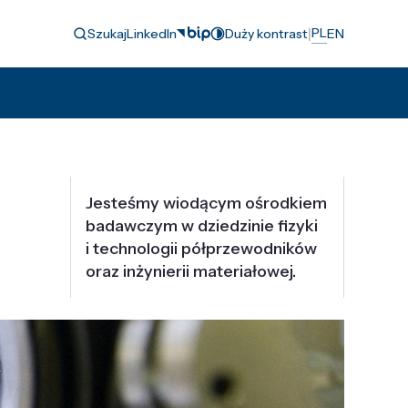
|
PL
Szukaj
LinkedIn
Duży kontrast
EN
Jesteśmy wiodącym ośrodkiem
badawczym w dziedzinie fizyki
i technologii półprzewodników
oraz inżynierii materiałowej.