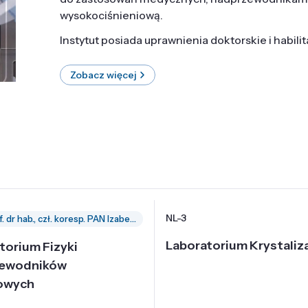
wysokociśnieniową.
Instytut posiada uprawnienia doktorskie i habili
Zobacz więcej
NL-3
prof. dr hab., czł. koresp. PAN Izabella Grzegory
Laboratorium Krystaliza
torium Fizyki
zewodników
owych