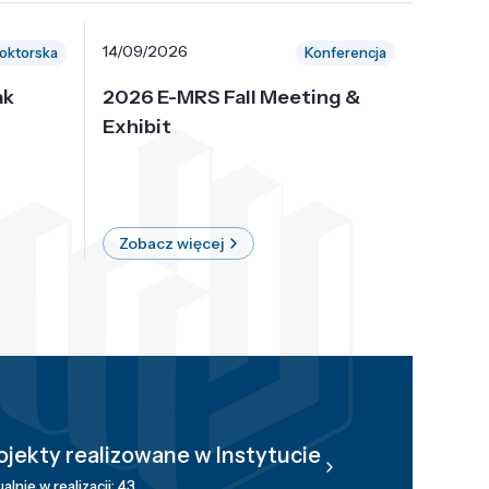
14/09/2026
30/10/
oktorska
Konferencja
ak
2026 E-MRS Fall Meeting &
5th P
Exhibit
Intern
on Sof
where 
Zobacz więcej
Zobac
ojekty realizowane w Instytucie
alnie w realizacji: 43