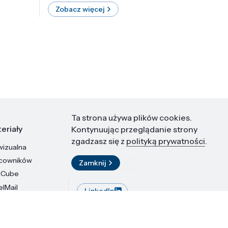
Zobacz więcej
Zobac
Ta strona używa plików cookies.
eriały
Kontakt
Kontynuując przeglądanie strony
zgadzasz się z
polityką prywatności
.
wizualna
Instytut Wysokich Ciśnień PAN
ul. Sokołowska 29/37
acowników
Zamknij
01-142 Warszawa
dCube
elMail
LinkedIn
stytutu