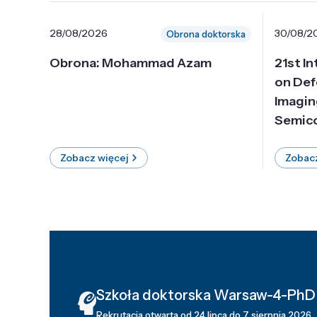
28/08/2026
30/08/2
Obrona doktorska
Obrona: Mohammad Azam
21st I
on Def
Imagin
Semico
Zobacz więcej
Zobacz
Szkoła doktorska Warsaw-4-PhD
Rekrutacja otwarta od 24 lipca do 7 sierpnia 2026