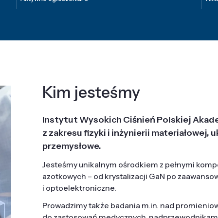
Kim jesteśmy
Instytut Wysokich Ciśnień Polskiej Akad
z zakresu fizyki i inżynierii materiałowe
przemysłowe.
Jesteśmy unikalnym ośrodkiem z pełnymi komp
azotkowych – od krystalizacji GaN po zaawanso
i optoelektroniczne.
Prowadzimy także badania m.in. nad promieni
do zastosowań medycznych, nadprzewodnikami, 