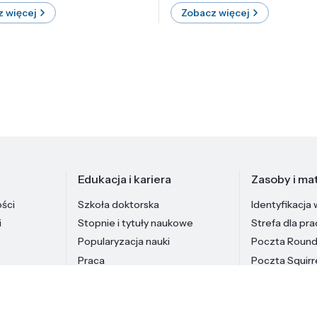
 więcej
Zobacz więcej
Edukacja i kariera
Zasoby i mat
ości
Szkoła doktorska
Identyfikacja 
i
Stopnie i tytuły naukowe
Strefa dla pr
Popularyzacja nauki
Poczta Roun
Praca
Poczta Squirr
Pracownicy In