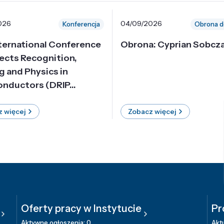
026
04/09/2026
Konferencja
Obrona d
nternational Conference
Obrona: Cyprian Sobcz
ects Recognition,
g and Physics in
nductors (DRIP...
 więcej
Zobacz więcej
Oferty pracy w Instytucie
Pr
Aktywne ogłoszenia: 0
Aktu