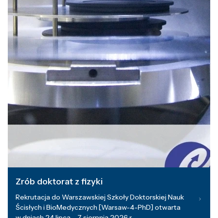
Zrób doktorat z fizyki
Rekrutacja do Warszawskiej Szkoły Doktorskiej Nauk
Ścisłych i BioMedycznych [Warsaw-4-PhD] otwarta
w dniach 24 lipca – 7 sierpnia 2026 r.