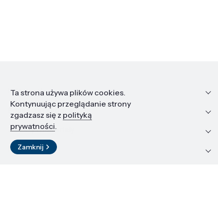
Informacje
Ta strona używa plików cookies.
Kontynuując przeglądanie strony
Edukacja i kariera
zgadzasz się z
polityką
prywatności
.
Zasoby i materiały
Zamknij
Kontakt
LinkedIn
© 2026 Instytut Wysokich Ciśnień PAN