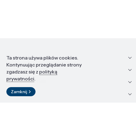
Informacje
Ta strona używa plików cookies.
Kontynuując przeglądanie strony
Edukacja i kariera
zgadzasz się z
polityką
prywatności
.
Zasoby i materiały
Zamknij
Kontakt
LinkedIn
© 2026 Instytut Wysokich Ciśnień PAN