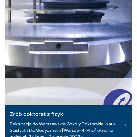
Zrób doktorat z fizyki
Rekrutacja do Warszawskiej Szkoły Doktorskiej Nauk
Ścisłych i BioMedycznych [Warsaw-4-PhD] otwarta
w dniach 24 lipca – 7 sierpnia 2026 r.