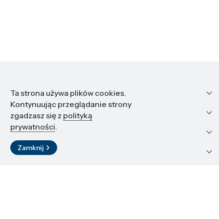
Informacje
Ta strona używa plików cookies.
Kontynuując przeglądanie strony
Edukacja i kariera
zgadzasz się z
polityką
prywatności
.
Zasoby i materiały
Zamknij
Kontakt
LinkedIn
© 2026 Instytut Wysokich Ciśnień PAN