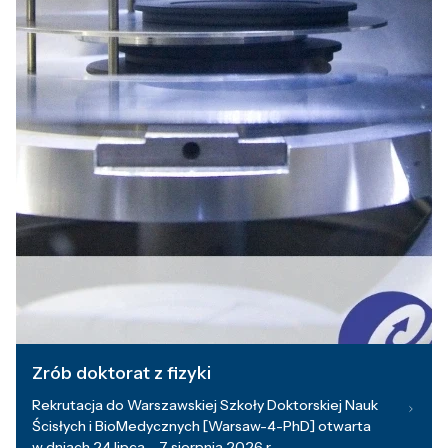
Zrób doktorat z fizyki
Rekrutacja do Warszawskiej Szkoły Doktorskiej Nauk
Ścisłych i BioMedycznych [Warsaw-4-PhD] otwarta
w dniach 24 lipca – 7 sierpnia 2026 r.