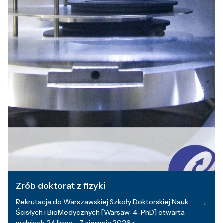
Zrób doktorat z fizyki
Rekrutacja do Warszawskiej Szkoły Doktorskiej Nauk
Ścisłych i BioMedycznych [Warsaw-4-PhD] otwarta
w dniach 24 lipca – 7 sierpnia 2026 r.