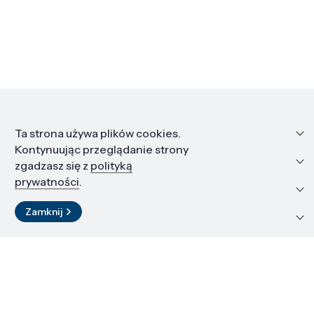
Informacje
Ta strona używa plików cookies.
Kontynuując przeglądanie strony
Edukacja i kariera
zgadzasz się z
polityką
prywatności
.
Zasoby i materiały
Zamknij
Kontakt
LinkedIn
© 2026 Instytut Wysokich Ciśnień PAN