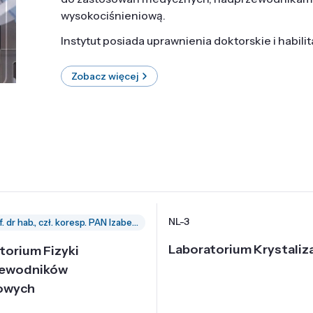
wysokociśnieniową.
Instytut posiada uprawnienia doktorskie i habili
Zobacz więcej
NL-3
prof. dr hab., czł. koresp. PAN Izabella Grzegory
Laboratorium Krystaliza
torium Fizyki
zewodników
owych