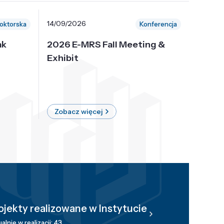
14/09/2026
30/10/
oktorska
Konferencja
ak
2026 E-MRS Fall Meeting &
5th P
Exhibit
Intern
on Sof
where 
Zobacz więcej
Zobac
ojekty realizowane w Instytucie
alnie w realizacji: 43