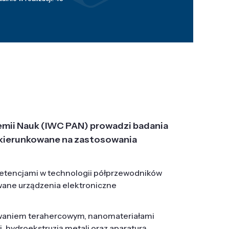
emii Nauk (IWC PAN) prowadzi badania
j, ukierunkowane na zastosowania
etencjami w technologii półprzewodników
wane urządzenia elektroniczne
owaniem terahercowym, nanomateriałami
hydroekstruzją metali oraz aparaturą