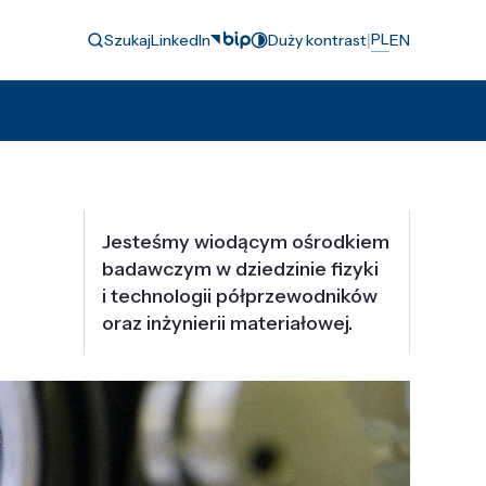
|
PL
Szukaj
LinkedIn
Duży kontrast
EN
Jesteśmy wiodącym ośrodkiem
badawczym w dziedzinie fizyki
i technologii półprzewodników
oraz inżynierii materiałowej.