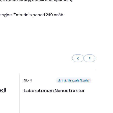
tacyjne. Zatrudnia ponad 240 osób.
NL-4
NL-6
dr inż. Urszula Szałaj
cji
Laboratorium Nanostruktur
Labor
Nadp
i Tec