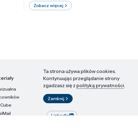
Zobacz więcej
Zobac
Ta strona używa plików cookies.
eriały
Kontakt
Kontynuując przeglądanie strony
zgadzasz się z
polityką prywatności
.
wizualna
Instytut Wysokich Ciśnień PAN
ul. Sokołowska 29/37
acowników
Zamknij
01-142 Warszawa
dCube
elMail
LinkedIn
stytutu