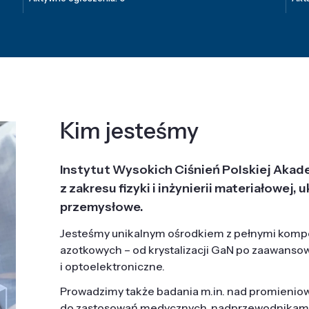
Kim jesteśmy
Instytut Wysokich Ciśnień Polskiej Akad
z zakresu fizyki i inżynierii materiałowe
przemysłowe.
Jesteśmy unikalnym ośrodkiem z pełnymi komp
azotkowych – od krystalizacji GaN po zaawanso
i optoelektroniczne.
Prowadzimy także badania m.in. nad promieni
do zastosowań medycznych, nadprzewodnikami, 