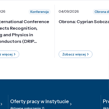
026
04/09/2026
Konferencja
Obrona d
nternational Conference
Obrona: Cyprian Sobcz
ects Recognition,
g and Physics in
nductors (DRIP...
 więcej
Zobacz więcej
Oferty pracy w Instytucie
Pr
Aktywne ogłoszenia: 0
Aktu