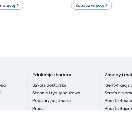
 więcej
Zobacz więcej
Edukacja i kariera
Zasoby i mat
ości
Szkoła doktorska
Identyfikacja 
i
Stopnie i tytuły naukowe
Strefa dla pr
Popularyzacja nauki
Poczta Roun
Praca
Poczta Squirr
Pracownicy In