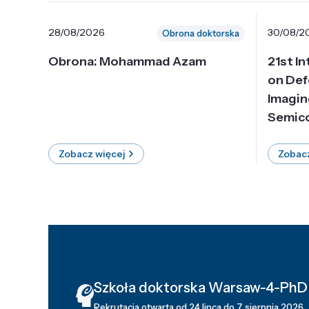
28/08/2026
30/08/2
Obrona doktorska
Obrona: Mohammad Azam
21st I
on Def
Imagin
Semico
Zobacz więcej
Zobacz
Szkoła doktorska Warsaw-4-PhD
Rekrutacja otwarta od 24 lipca do 7 sierpnia 2026