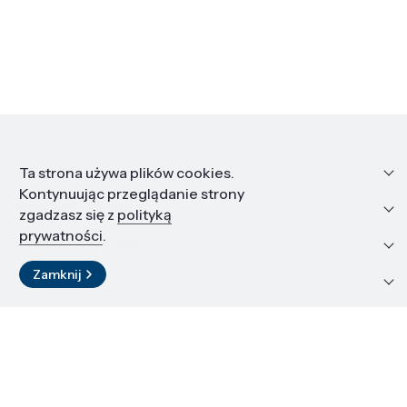
Informacje
Ta strona używa plików cookies.
Kontynuując przeglądanie strony
Edukacja i kariera
zgadzasz się z
polityką
prywatności
.
Zasoby i materiały
Zamknij
Kontakt
LinkedIn
© 2026 Instytut Wysokich Ciśnień PAN