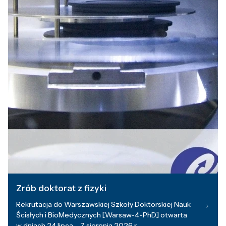
Zrób doktorat z fizyki
Rekrutacja do Warszawskiej Szkoły Doktorskiej Nauk
Ścisłych i BioMedycznych [Warsaw-4-PhD] otwarta
w dniach 24 lipca – 7 sierpnia 2026 r.