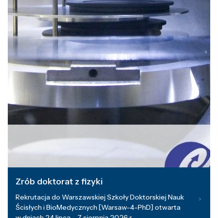
Zrób doktorat z fizyki
Rekrutacja do Warszawskiej Szkoły Doktorskiej Nauk
Ścisłych i BioMedycznych [Warsaw-4-PhD] otwarta
w dniach 24 lipca – 7 sierpnia 2026 r.