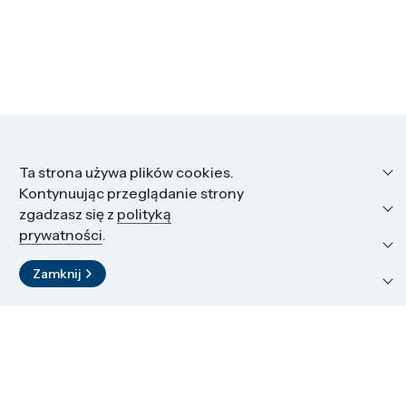
Informacje
Ta strona używa plików cookies.
Kontynuując przeglądanie strony
Edukacja i kariera
zgadzasz się z
polityką
prywatności
.
Zasoby i materiały
Zamknij
Kontakt
LinkedIn
© 2026 Instytut Wysokich Ciśnień PAN