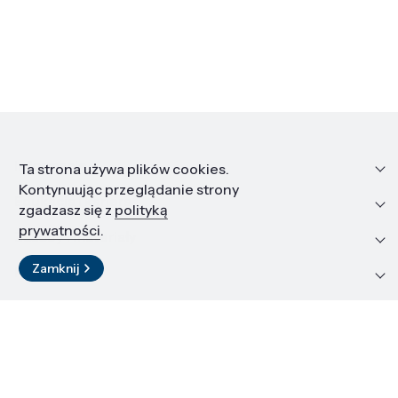
Informacje
Ta strona używa plików cookies.
Kontynuując przeglądanie strony
Edukacja i kariera
zgadzasz się z
polityką
prywatności
.
Zasoby i materiały
Zamknij
Kontakt
LinkedIn
© 2026 Instytut Wysokich Ciśnień PAN