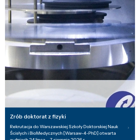
Zrób doktorat z fizyki
Rekrutacja do Warszawskiej Szkoły Doktorskiej Nauk
Ścisłych i BioMedycznych [Warsaw-4-PhD] otwarta
w dniach 24 lipca – 7 sierpnia 2026 r.