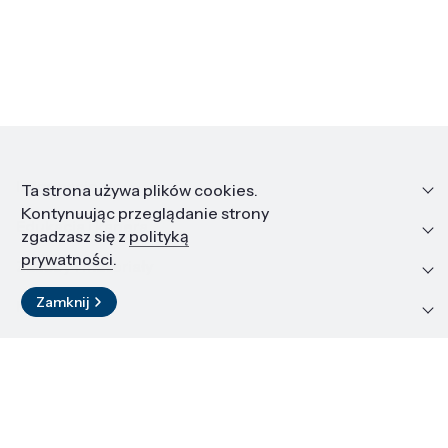
Informacje
Ta strona używa plików cookies.
Kontynuując przeglądanie strony
Edukacja i kariera
zgadzasz się z
polityką
prywatności
.
Zasoby i materiały
Zamknij
Kontakt
LinkedIn
© 2026 Instytut Wysokich Ciśnień PAN