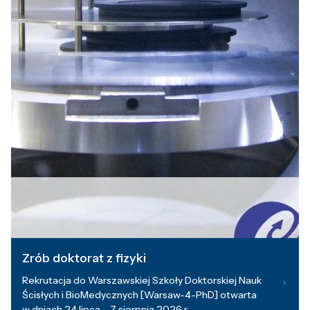
Zrób doktorat z fizyki
Rekrutacja do Warszawskiej Szkoły Doktorskiej Nauk
Ścisłych i BioMedycznych [Warsaw-4-PhD] otwarta
w dniach 24 lipca – 7 sierpnia 2026 r.